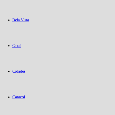
Bela Vista
Geral
Cidades
Caracol