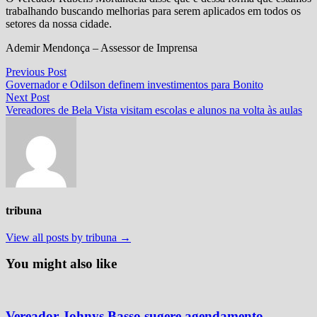
trabalhando buscando melhorias para serem aplicados em todos os
setores da nossa cidade.
Ademir Mendonça – Assessor de Imprensa
Navegação
Previous
Previous Post
post:
Governador e Odilson definem investimentos para Bonito
de
Next
Next Post
Post
post:
Vereadores de Bela Vista visitam escolas e alunos na volta às aulas
tribuna
View all posts by tribuna →
You might also like
Vereador Johnys Basso sugere agendamento