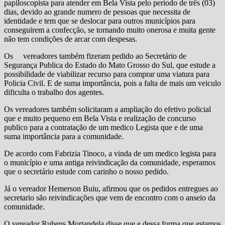
papiloscopista para atender em Bela Vista pelo período de três (03)
dias, devido ao grande numero de pessoas que necessita de
identidade e tem que se deslocar para outros municípios para
conseguirem a confecção, se tornando muito onerosa e muita gente
não tem condições de arcar com despesas.
Os vereadores também fizeram pedido ao Secretário de
Segurança Publica do Estado do Mato Grosso do Sul, que estude a
possibilidade de viabilizar recurso para comprar uma viatura para
Policia Civil. E de suma importância, pois a falta de mais um veiculo
dificulta o trabalho dos agentes.
Os vereadores também solicitaram a ampliação do efetivo policial
que e muito pequeno em Bela Vista e realização de concurso
publico para a contratação de um medico Legista que e de uma
suma importância para a comunidade.
De acordo com Fabrizia Tinoco, a vinda de um medico legista para
o município e uma antiga reivindicação da comunidade, esperamos
que o secretário estude com carinho o nosso pedido.
Já o vereador Hemerson Buiu, afirmou que os pedidos entregues ao
secretario são reivindicações que vem de encontro com o anseio da
comunidade.
O vereador Rubens Mortandela disse que e dessa forma que estamos