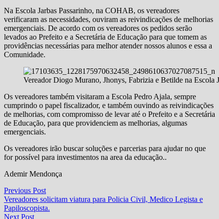
Na Escola Jarbas Passarinho, na COHAB, os vereadores
verificaram as necessidades, ouviram as reivindicações de melhorias
emergenciais. De acordo com os vereadores os pedidos serão
levados ao Prefeito e a Secretária de Educação para que tomem as
providências necessárias para melhor atender nossos alunos e essa a
Comunidade.
Vereador Diogo Murano, Jhonys, Fabrizia e Betilde na Escola 
Os vereadores também visitaram a Escola Pedro Ajala, sempre
cumprindo o papel fiscalizador, e também ouvindo as reivindicações
de melhorias, com compromisso de levar até o Prefeito e a Secretária
de Educação, para que providenciem as melhorias, algumas
emergenciais.
Os vereadores irão buscar soluções e parcerias para ajudar no que
for possível para investimentos na area da educação..
Ademir Mendonça
Navegação
Previous
Previous Post
post:
Vereadores solicitam viatura para Policia Civil, Medico Legista e
de
Papiloscopista.
Post
Next
Next Post