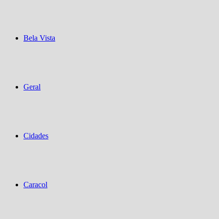
Bela Vista
Geral
Cidades
Caracol