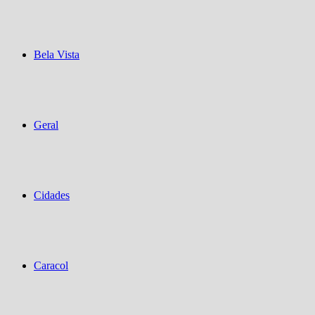
Bela Vista
Geral
Cidades
Caracol