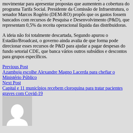
movimentar para apresentar propostas que aumentem a cobertura do
programa Tarifa Social. Presidente da Comissão de Infraestrutura, o
senador Marcos Rogério (DEM-RO) propôs que os gastos fossem
bancados com recursos de Pesquisa e Desenvolvimento (P&D), que
representam 0,5% da receita operacional líquida das distribuidoras.
A ideia não foi totalmente descartada, Segundo apurou o
Estadão/Broadcast, o governo ainda avalia de que forma pode
direcionar esses recursos de P&D para ajudar a pagar despesas do
fundo setorial CDE, que banca vários outros subsídios e descontos
para grupos específicos.
Navegação
Previous
Previous Post
post:
Azambuja escolhe Alexandre Magno Lacerda para chefiar o
de
Ministério Público
Post
Next
Next Post
post:
Capital e 11 municípios recebem cloroquina para tratar pacientes
graves com Covid-19