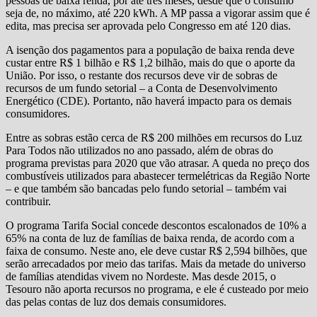
pessoas de baixa renda, por até três meses, desde que o consumo
seja de, no máximo, até 220 kWh. A MP passa a vigorar assim que é
edita, mas precisa ser aprovada pelo Congresso em até 120 dias.
A isenção dos pagamentos para a população de baixa renda deve
custar entre R$ 1 bilhão e R$ 1,2 bilhão, mais do que o aporte da
União. Por isso, o restante dos recursos deve vir de sobras de
recursos de um fundo setorial – a Conta de Desenvolvimento
Energético (CDE). Portanto, não haverá impacto para os demais
consumidores.
Entre as sobras estão cerca de R$ 200 milhões em recursos do Luz
Para Todos não utilizados no ano passado, além de obras do
programa previstas para 2020 que vão atrasar. A queda no preço dos
combustíveis utilizados para abastecer termelétricas da Região Norte
– e que também são bancadas pelo fundo setorial – também vai
contribuir.
O programa Tarifa Social concede descontos escalonados de 10% a
65% na conta de luz de famílias de baixa renda, de acordo com a
faixa de consumo. Neste ano, ele deve custar R$ 2,594 bilhões, que
serão arrecadados por meio das tarifas. Mais da metade do universo
de famílias atendidas vivem no Nordeste. Mas desde 2015, o
Tesouro não aporta recursos no programa, e ele é custeado por meio
das pelas contas de luz dos demais consumidores.