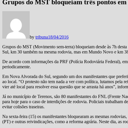
Grupos do MST bloqueiam três pontos em 
by
tribuna
18/04/2016
Grupos do MST (Movimento sem-terra) bloqueiam desde às 7h desta
Sul, km 30 também na mesma rodovia, mas em Mundo Novo e km 38
De acordo com informações da PRF (Polícia Rodoviária Federal), em
periodicamente.
Em Nova Alvorada do Sul, segundo um dos manifestantes que preferiu 
ao local. “O protesto não tem nada a ver com política, lutamos pela 
vier até local para resolver essa questão que se arrasta há anos”, infor
Já no município de Terenos, são 80 manifestantes do FNL (Frente Nac
para hoje para o caso de interdições de rodovia. Policiais trabalham de
evitar colisões traseiras.
Na sexta-feira (15) os manifestantes bloquearam as mesmas rodovias
(PT) e outras reivindicações, como a reforma agrária. Neste dia, as ro