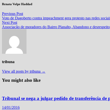
Renata Volpe Haddad
Navegação
Previous
Previous Post
post:
Voto de Dagoberto contra impeachment gera protesto nas redes sociai
de
Next
Next Post
Post
post:
Associação de moradores do Bairro Planalto, Abandono e desrespeito
tribuna
View all posts by tribuna →
You might also like
Tribunal se nega a julgar pedido de transferência de 
14/01/2016