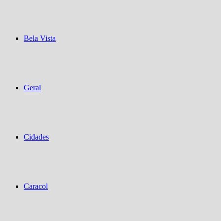
Bela Vista
Geral
Cidades
Caracol