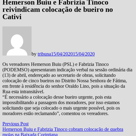
Hemerson Buiu e Fabrizia Tinoco
reivindicam colocação de bueiro no
Cativi
by
tribuna
15/04/2020
15/04/2020
Os vereadores Hemerson Buiu (PSL) e Fabrizia Tinoco
(PODEMSO) apresentaram indicação verbal na sessão ordinária dia
(13) de abril, endereçado ao secretario de obras, solicitando
colocação de cinco bueiros no Distrito Nossa Senhora de Fátima,
em frente à residência do senhor Oraldo Lino, pois a situação da
Rua esta intransitável.
“É necessário a colocação desse bueiro urgente, pois esta
impossibilitando a passagem dos moradores, por isso estamos
solicitando que seja colocado o mais urgente possível, pois os
moradores estão reclamando”, comentou os vereadores.
Navegação
Previous
Previous Post
post:
Hemerson Buiu e Fabrizia Tinoco cobram colocação de quebra
de
molas na Baixada Corintiana