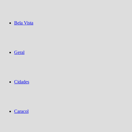
Bela Vista
Geral
Cidades
Caracol