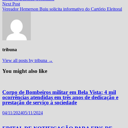
Post
Next
Next Post
post:
Vereador Hemerson Buiu solicita informativo do Cartório Eleitoral
tribuna
View all posts by tribuna →
You might also like
Corpo de Bombeiros militar em Bela Vista: 4 mil
ocorrências atendidas em três anos de dedicação e
prestação de serviço à sociedade
04/11/2024
05/11/2024