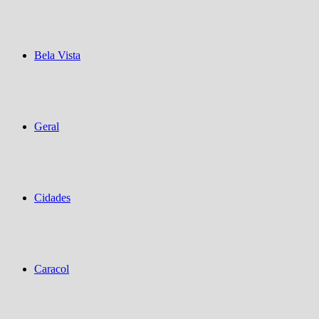
Bela Vista
Geral
Cidades
Caracol