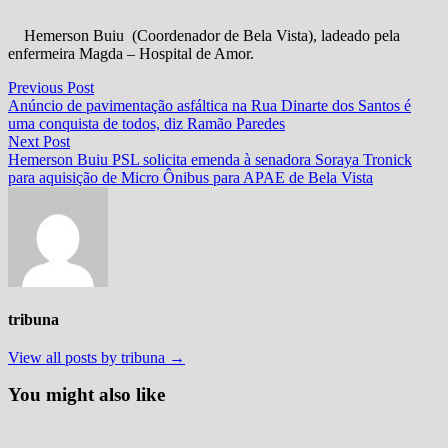
Hemerson Buiu (Coordenador de Bela Vista), ladeado pela
enfermeira Magda – Hospital de Amor.
Navegação
Previous
Previous Post
post:
Anúncio de pavimentação asfáltica na Rua Dinarte dos Santos é
de
uma conquista de todos, diz Ramão Paredes
Post
Next
Next Post
post:
Hemerson Buiu PSL solicita emenda à senadora Soraya Tronick
para aquisição de Micro Ônibus para APAE de Bela Vista
tribuna
View all posts by tribuna →
You might also like