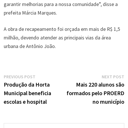
garantir melhorias para a nossa comunidade”, disse a
prefeita Márcia Marques.
A obra de recapeamento foi orçada em mais de R$ 1,5
milhão, devendo atender as principais vias da área
urbana de Antônio João.
Navegação
Previous
N
PREVIOUS POST
NEXT POST
de
post:
p
Produção da Horta
Mais 220 alunos são
Municipal beneficia
formados pelo PROERD
Post
escolas e hospital
no município