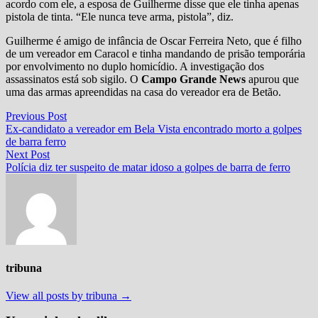
acordo com ele, a esposa de Guilherme disse que ele tinha apenas
pistola de tinta. “Ele nunca teve arma, pistola”, diz.
Guilherme é amigo de infância de Oscar Ferreira Neto, que é filho
de um vereador em Caracol e tinha mandando de prisão temporária
por envolvimento no duplo homicídio. A investigação dos
assassinatos está sob sigilo. O
Campo Grande News
apurou que
uma das armas apreendidas na casa do vereador era de Betão.
Navegação
Previous
Previous Post
post:
Ex-candidato a vereador em Bela Vista encontrado morto a golpes
de
de barra ferro
Post
Next
Next Post
post:
Polícia diz ter suspeito de matar idoso a golpes de barra de ferro
tribuna
View all posts by tribuna →