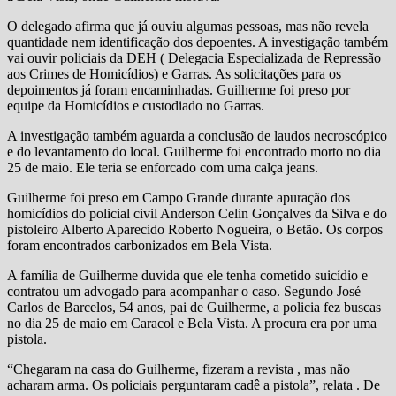
O delegado afirma que já ouviu algumas pessoas, mas não revela
quantidade nem identificação dos depoentes. A investigação também
vai ouvir policiais da DEH ( Delegacia Especializada de Repressão
aos Crimes de Homicídios) e Garras. As solicitações para os
depoimentos já foram encaminhadas. Guilherme foi preso por
equipe da Homicídios e custodiado no Garras.
A investigação também aguarda a conclusão de laudos necroscópico
e do levantamento do local. Guilherme foi encontrado morto no dia
25 de maio. Ele teria se enforcado com uma calça jeans.
Guilherme foi preso em Campo Grande durante apuração dos
homicídios do policial civil Anderson Celin Gonçalves da Silva e do
pistoleiro Alberto Aparecido Roberto Nogueira, o Betão. Os corpos
foram encontrados carbonizados em Bela Vista.
A família de Guilherme duvida que ele tenha cometido suicídio e
contratou um advogado para acompanhar o caso. Segundo José
Carlos de Barcelos, 54 anos, pai de Guilherme, a policia fez buscas
no dia 25 de maio em Caracol e Bela Vista. A procura era por uma
pistola.
“Chegaram na casa do Guilherme, fizeram a revista , mas não
acharam arma. Os policiais perguntaram cadê a pistola”, relata . De