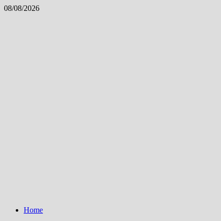
Skip
08/08/2026
to
content
Home