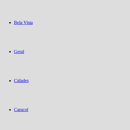
Bela Vista
Geral
Cidades
Caracol