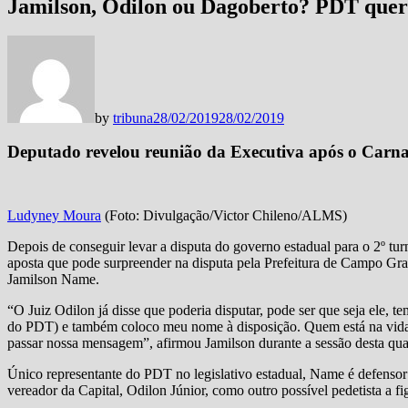
Jamilson, Odilon ou Dagoberto? PDT quer
by
tribuna
28/02/2019
28/02/2019
Deputado revelou reunião da Executiva após o Carn
Ludyney Moura
(Foto: Divulgação/Victor Chileno/ALMS)
Depois de conseguir levar a disputa do governo estadual para o 2º t
aposta que pode surpreender na disputa pela Prefeitura de Campo Gra
Jamilson Name.
“O Juiz Odilon já disse que poderia disputar, pode ser que seja ele,
do PDT) e também coloco meu nome à disposição. Quem está na vida p
passar nossa mensagem”, afirmou Jamilson durante a sessão desta quar
Único representante do PDT no legislativo estadual, Name é defensor
vereador da Capital, Odilon Júnior, como outro possível pedetista a 