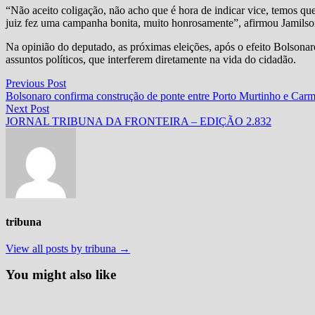
“Não aceito coligação, não acho que é hora de indicar vice, temos qu
juiz fez uma campanha bonita, muito honrosamente”, afirmou Jamilso
Na opinião do deputado, as próximas eleições, após o efeito Bolsonar
assuntos políticos, que interferem diretamente na vida do cidadão.
Navegação
Previous
Previous Post
post:
Bolsonaro confirma construção de ponte entre Porto Murtinho e Carm
de
Next
Next Post
Post
post:
JORNAL TRIBUNA DA FRONTEIRA – EDIÇÃO 2.832
tribuna
View all posts by tribuna →
You might also like