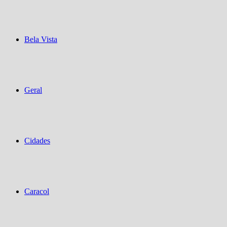
Bela Vista
Geral
Cidades
Caracol