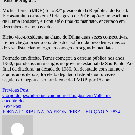
usina de Angra 3.
Michel Temer (MDB) foi o 37º presidente da República do Brasil.
Ele assumiu o cargo em 31 de agosto de 2016, após o impeachment
de Dilma Rousseff, e ficou até o final do mandato, encerrado em
dezembro do ano passado.
Eleito vice-presidente na chapa de Dilma duas vezes consecutivas,
Temer chegou a ser o coordenador político da presidente, mas os
dois se distanciaram logo no começo do segundo mandato.
Formado em direito, Temer começou a carreira pública nos anos
1960, quando assumiu cargos no governo estadual de São Paulo. Ao
final da ditadura, na década de 1980, foi deputado constituinte e,
alguns anos depois, foi eleito deputado federal quatro vezes
seguidas. Chegou a ser presidente do PMDB por 15 anos.
Navegação
Previous
Previous Post
post:
Corpo de pescador que caiu no rio Paraguai em Vallemí é
de
encontrado
Post
Next
Next Post
post:
JORNAL TRIBUNA DA FRONTEIRA – EDIÇÃO N.2834