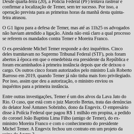
Desde quarta-feira (20), a Polícia Federal (PF) tentava rastrear e
confirmar a localização de Temer, sem ter sucesso. Por isso, a
operação prevista para as primeiras horas da manhã desta quinta-
feira atrasou.
O G1 ligou para a defesa de Temer, mas até as 11h25 os advogados
não haviam atendido a ligação. Ainda não está claro a qual processo
se referem os mandados contra Temer e Moreira Franco.
O ex-presidente Michel Temer responde a dez inquéritos. Cinco
deles tramitavam no Supremo Tribunal Federal (STF), pois foram
abertos à época em que o emedebista era presidente da República e
foram encaminhados à primeira instância depois que ele deixou o
cargo. Os outros cinco foram autorizados pelo ministro Luís Roberto
Barroso em 2019, quando Temer já não tinha mais foro privilegiado.
Por isso, assim que deu a autorização, o ministro enviou os
inquéritos para a primeira instância.
Entre outras investigações, Temer é um dos alvos da Lava Jato do
Rio. O caso, que está com o juiz Marcelo Bretas, trata das denúncias
do delator José Antunes Sobrinho, dono da Engevix. O empresário
disse à Polícia Federal que pagou R$ 1 milhão em propina, a pedido
do coronel João Baptista Lima Filho (amigo de Temer), do ex-
ministro Moreira Franco e com o conhecimento do presidente
Michel Temer. A Engevix fechou um contrato em um projeto da