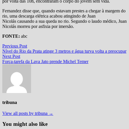
por volta das 10h, encontraram o corpo do jovem sem vida.
Fernandez disse que, quando estavam prestes a chegar à margem do
rio, uma descarga elétrica acabou atingindo de Juan
Nicolás causando a sua queda no rio. Segundo o laudo médico, Juan
Nicolás morreu por asfixia por imersão.
FONTE:
abc
Navegação
Previous
Previous Post
post:
Nível do Rio da Prata atinge 3 metros e água turva volta a preocupar
de
Next
Next Post
Post
post:
Força-tarefa da Lava Jato prende Michel Temer
tribuna
View all posts by tribuna →
You might also like