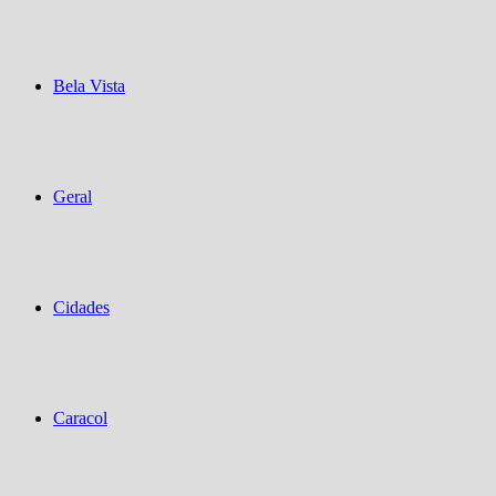
Bela Vista
Geral
Cidades
Caracol