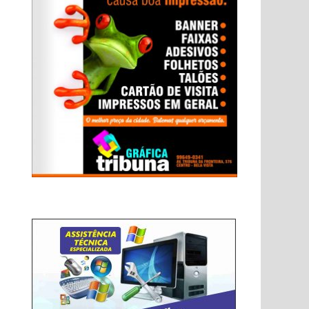
Next
post: