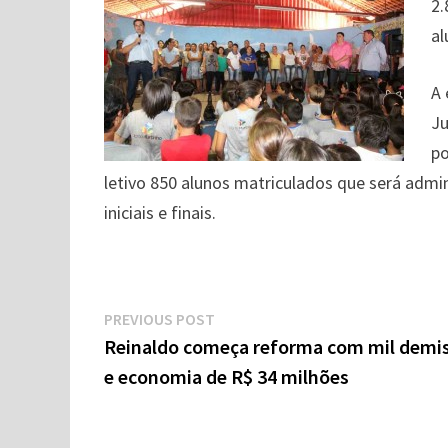
2.
al
A 
Ju
po
letivo 850 alunos matriculados que será admi
iniciais e finais.
Navegação
Previous
PREVIOUS POST
de
post:
Reinaldo começa reforma com mil demi
e economia de R$ 34 milhões
Post