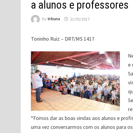
a alunos e professores
by
tribuna
21/02/2017
Toninho Ruiz – DRT/MS 1417
Ne
e 
Sa
vi
qu
Se
re
“Fomos dar as boas vindas aos alunos e profi
uma vez conversarmos com os alunos para os