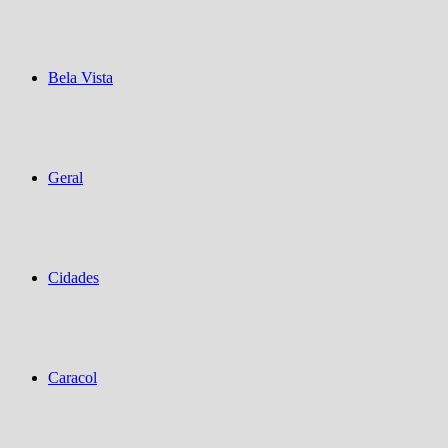
Bela Vista
Geral
Cidades
Caracol