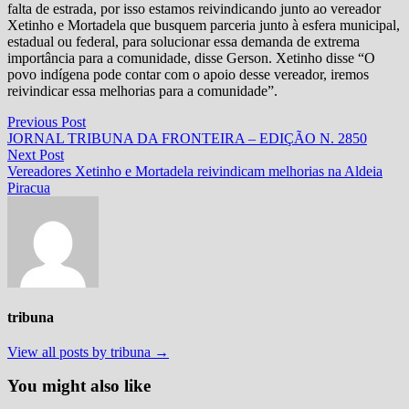
falta de estrada, por isso estamos reivindicando junto ao vereador
Xetinho e Mortadela que busquem parceria junto à esfera municipal,
estadual ou federal, para solucionar essa demanda de extrema
importância para a comunidade, disse Gerson. Xetinho disse “O
povo indígena pode contar com o apoio desse vereador, iremos
reivindicar essa melhorias para a comunidade”.
Navegação
Previous
Previous Post
post:
JORNAL TRIBUNA DA FRONTEIRA – EDIÇÃO N. 2850
de
Next
Next Post
Post
post:
Vereadores Xetinho e Mortadela reivindicam melhorias na Aldeia
Piracua
tribuna
View all posts by tribuna →
You might also like