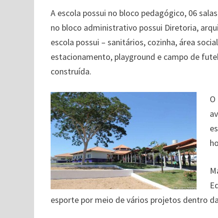
A escola possui no bloco pedagógico, 06 salas d
no bloco administrativo possui Diretoria, arqu
escola possui – sanitários, cozinha, área socia
estacionamento, playground e campo de futeb
construída.
O 
av
es
ho
Ma
Ed
esporte por meio de vários projetos dentro d