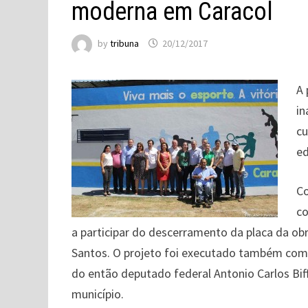
moderna em Caracol
by
tribuna
20/12/2017
A 
in
cu
e
Co
co
a participar do descerramento da placa da o
Santos. O projeto foi executado também com
do então deputado federal Antonio Carlos Biff
município.