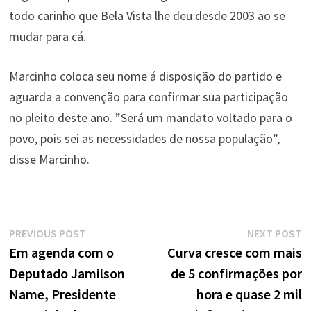
todo carinho que Bela Vista lhe deu desde 2003 ao se
mudar para cá.
Marcinho coloca seu nome á disposição do partido e
aguarda a convenção para confirmar sua participação
no pleito deste ano. ”Será um mandato voltado para o
povo, pois sei as necessidades de nossa população”,
disse Marcinho.
Navegação
Previous
N
PREVIOUS POST
NEXT POST
de
post:
p
Em agenda com o
Curva cresce com mais
Deputado Jamilson
de 5 confirmações por
Post
Name, Presidente
hora e quase 2 mil