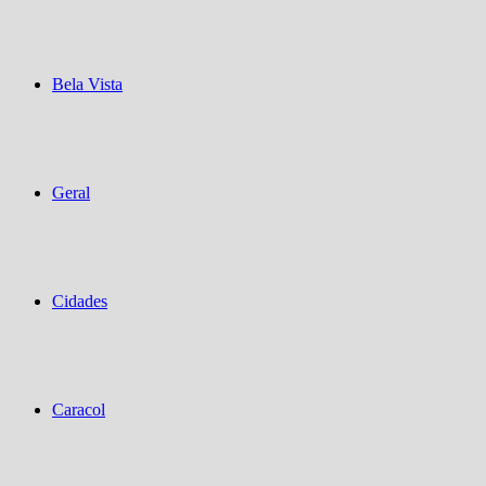
Bela Vista
Geral
Cidades
Caracol