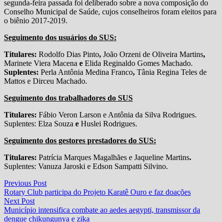
segunda-feira passada foi deliberado sobre a nova composição do
Conselho Municipal de Saúde, cujos conselheiros foram eleitos para
o biênio 2017-2019.
Seguimento dos usuários do SUS:
Titulares:
Rodolfo Dias Pinto
,
João Orzeni de Oliveira Martins
,
Marinete Viera Macena
e
Elida Reginaldo Gomes Machado.
Suplentes:
Perla Antônia Medina Franco
,
Tânia Regina Teles de
Mattos e Dirceu Machado.
Seguimento dos trabalhadores do SUS
Titulares:
Fábio Veron Larson e Antônia da Silva Rodrigues.
Suplentes: Elza Souza
e
Huslei Rodrigues.
Seguimento dos gestores prestadores do SUS:
Titulares:
Patrícia Marques Magalhães e Jaqueline Martins
.
Suplentes: Vanuza Jaroski e Edson Sampatti Silvino.
Navegação
Previous
Previous Post
post:
Rotary Club participa do Projeto Karatê Ouro e faz doações
de
Next
Next Post
Post
post:
Município intensifica combate ao aedes aegypti, transmissor da
dengue chikungunya e zika