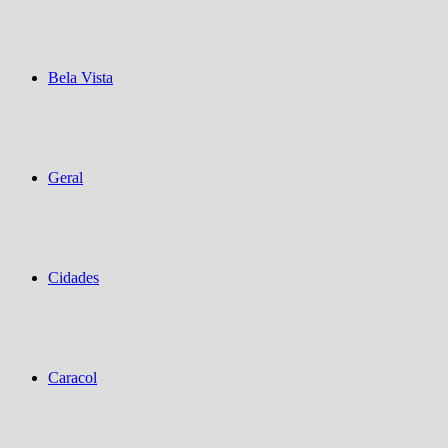
Bela Vista
Geral
Cidades
Caracol