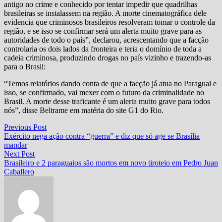
antigo no crime e conhecido por tentar impedir que quadrilhas
brasileiras se instalassem na região. A morte cinematográfica dele
evidencia que criminosos brasileiros resolveram tomar o controle da
região, e se isso se confirmar será um alerta muito grave para as
autoridades de todo o país”, declarou, acrescentando que a facção
controlaria os dois lados da fronteira e teria o domínio de toda a
cadeia criminosa, produzindo drogas no país vizinho e trazendo-as
para o Brasil:
“Temos relatórios dando conta de que a facção já atua no Paraguai e
isso, se confirmado, vai mexer com o futuro da criminalidade no
Brasil. A morte desse traficante é um alerta muito grave para todos
nós”, disse Beltrame em matéria do site G1 do Rio.
Navegação
Previous
Previous Post
post:
Exército nega ação contra “guerra” e diz que só age se Brasília
de
mandar
Post
Next
Next Post
post:
Brasileiro e 2 paraguaios são mortos em novo tiroteio em Pedro Juan
Caballero