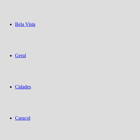
Bela Vista
Geral
Cidades
Caracol