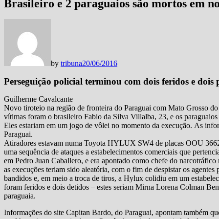
Brasileiro e 2 paraguaios são mortos em n
by
tribuna
20/06/2016
Perseguição policial terminou com dois feridos e dois 
Guilherme Cavalcante
Novo tiroteio na região de fronteira do Paraguai com Mato Grosso do
vítimas foram o brasileiro Fabio da Silva Villalba, 23, e os paraguai
Eles estariam em um jogo de vôlei no momento da execução. As inf
Paraguai.
Atiradores estavam numa Toyota HYLUX SW4 de placas OOU 3662, de
uma sequência de ataques a estabelecimentos comerciais que pertencia
em Pedro Juan Caballero, e era apontado como chefe do narcotráfico 
as execuções teriam sido aleatória, com o fim de despistar os agentes
bandidos e, em meio a troca de tiros, a Hylux colidiu em um estabe
foram feridos e dois detidos – estes seriam Mirna Lorena Colman Ben
paraguaia.
Informações do site Capitan Bardo, do Paraguai, apontam também que