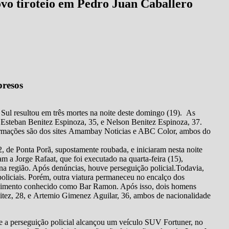
ovo tiroteio em Pedro Juan Caballero
presos
 Sul resultou em três mortes na noite deste domingo (19). As
os Esteban Benitez Espinoza, 35, e Nelson Benitez Espinoza, 37.
ormações são dos sites Amambay Noticias e ABC Color, ambos do
 Ponta Porã, supostamente roubada, e iniciaram nesta noite
m a Jorge Rafaat, que foi executado na quarta-feira (15),
na região. Após denúncias, houve perseguição policial.Todavia,
 policiais. Porém, outra viatura permaneceu no encalço dos
lecimento conhecido como Bar Ramon. Após isso, dois homens
itez, 28, e Artemio Gimenez Aguilar, 36, ambos de nacionalidade
 a perseguição policial alcançou um veículo SUV Fortuner, no