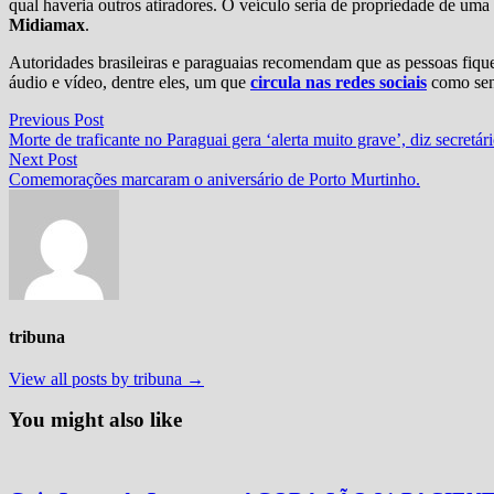
qual haveria outros atiradores. O veículo seria de propriedade de um
Midiamax
.
Autoridades brasileiras e paraguaias recomendam que as pessoas fiq
áudio e vídeo, dentre eles, um que
circula nas redes sociais
como sen
Navegação
Previous
Previous Post
post:
Morte de traficante no Paraguai gera ‘alerta muito grave’, diz secretár
de
Next
Next Post
Post
post:
Comemorações marcaram o aniversário de Porto Murtinho.
tribuna
View all posts by tribuna →
You might also like