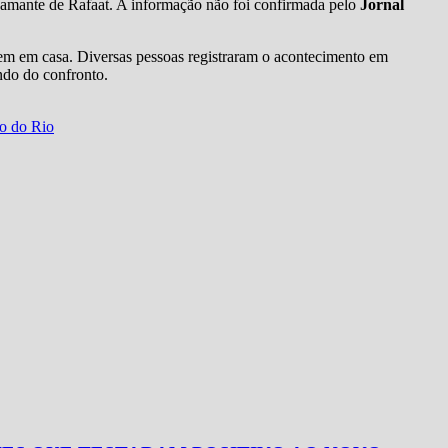
a amante de Rafaat. A informação não foi confirmada pelo
Jornal
uem em casa. Diversas pessoas registraram o acontecimento em
do do confronto.
io do Rio