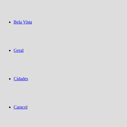
Bela Vista
Geral
Cidades
Caracol