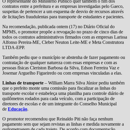
O representante do Ministério Público quer também o fim dos
contratos entre a prefeitura e as empresas investigadas pelo Gaeco,
suspeitas de pertencer a um esquema de desvio de recursos através
de licitações fraudulentas para transporte de estudantes e pacientes.
Na recomendação, publicada ontem (17) no Diário Oficial do
MPMS, o promotor propõe a revogação no prazo de cinco dias de
todos os contratos administrativos firmados com as empresas Larissa
Alfonso Pereira-ME, Cleber Neuton Leite-ME e Meta Construtora
LTDA-EPP.
Também pediu que o município se abstenha de fazer pagamento ou
contratação de qualquer natureza com essas empresas e com as
pessoas físicas Cleriston Barbosa da Silva, Edson Ferreira Vaz e
Josemar Arguelho Figueiredo ou com empresas vinculadas a elas.
Linhas de transporte
– William Marra Silva Júnior pediu também
que o prefeito monte uma comissão para fiscalizar as linhas do
transporte escolar e estabeleça uma planilha para controle diário de
quilômetros rodados para cada veículo, com a participação de
diretores de escolas e de um integrante do Conselho Municipal
de
Educação
.
O promotor recomendou que Reinaldo Piti não faça nenhum
pagamento sem que sejam revistas as linhas e medida novamente a
quilometragem de cada trajeto. De acordo com documentação