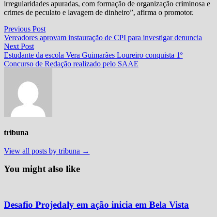
irregularidades apuradas, com formação de organização criminosa e
crimes de peculato e lavagem de dinheiro”, afirma o promotor.
Navegação
Previous
Previous Post
post:
Vereadores aprovam instauração de CPI para investigar denuncia
de
Next
Next Post
Post
post:
Estudante da escola Vera Guimarães Loureiro conquista 1º
Concurso de Redação realizado pelo SAAE
tribuna
View all posts by tribuna →
You might also like
Desafio Projedaly em ação inicia em Bela Vista