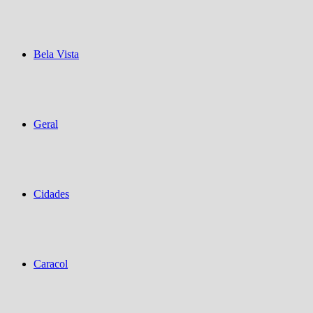
Bela Vista
Geral
Cidades
Caracol