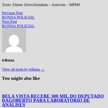
Texto: Elizete Alves/Jornalista – Assecom – MPMS
Navegação
Previous
Previous Post
post:
RONDA POLICIAL
de
Next
Next Post
Post
post:
RONDA POLICIAL
tribuna
View all posts by tribuna →
You might also like
BELA VISTA RECEBE 300 MIL DO DEPUTADO
DAGOBERTO PARA LABORATÓRIO DE
ANÁLISES