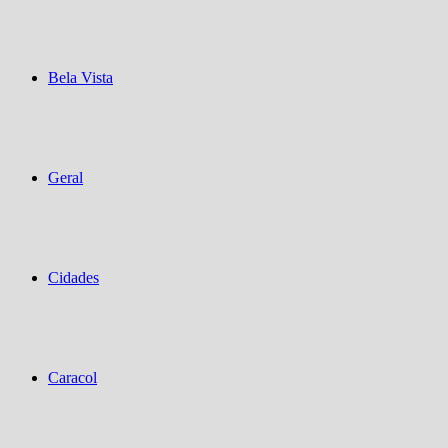
Bela Vista
Geral
Cidades
Caracol