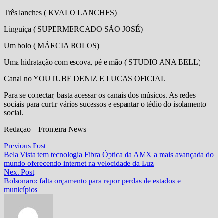
Três lanches ( KVALO LANCHES)
Linguiça ( SUPERMERCADO SÃO JOSÉ)
Um bolo ( MÁRCIA BOLOS)
Uma hidratação com escova, pé e mão ( STUDIO ANA BELL)
Canal no YOUTUBE DENIZ E LUCAS OFICIAL
Para se conectar, basta acessar os canais dos músicos. As redes
sociais para curtir vários sucessos e espantar o tédio do isolamento
social.
Redação – Fronteira News
Navegação
Previous
Previous Post
post:
Bela Vista tem tecnologia Fibra Óptica da AMX a mais avançada do
de
mundo oferecendo internet na velocidade da Luz
Post
Next
Next Post
post:
Bolsonaro: falta orçamento para repor perdas de estados e
municípios