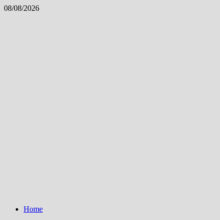
Skip
08/08/2026
to
content
Home