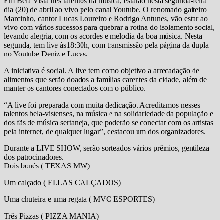
Em Bela Vista três talentos da musica, estarão nesta segunda-feira
dia (20) de abril ao vivo pelo canal Youtube. O renomado gaiteiro
Marcinho, cantor Lucas Loureiro e Rodrigo Antunes, vão estar ao
vivo com vários sucessos para quebrar a rotina do isolamento social,
levando alegria, com os acordes e melodia da boa música. Nesta
segunda, tem live às18:30h, com transmissão pela página da dupla
no Youtube Deniz e Lucas.
A iniciativa é social. A live tem como objetivo a arrecadação de
alimentos que serão doados a famílias carentes da cidade, além de
manter os cantores conectados com o público.
“A live foi preparada com muita dedicação. Acreditamos nesses
talentos bela-vistenses, na música e na solidariedade da população e
dos fãs de música sertaneja, que poderão se conectar com os artistas
pela internet, de qualquer lugar”, destacou um dos organizadores.
Durante a LIVE SHOW, serão sorteados vários prêmios, gentileza
dos patrocinadores.
Dois bonés ( TEXAS MW)
Um calçado ( ELLAS CALÇADOS)
Uma chuteira e uma regata ( MVC ESPORTES)
Três Pizzas ( PIZZA MANIA)