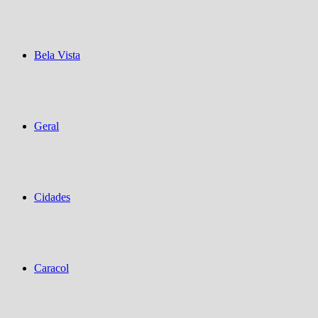
Bela Vista
Geral
Cidades
Caracol