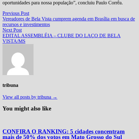
oportunidades para nossa população”, concluiu Paulo Corrêa.
Navegação
Previous
Previous Post
post:
Vereadores de Bela Vista cumprem agenda em Brasília em busca de
de
recursos e investimentos
Post
Next
Next Post
post:
EDITAL ASSEMBLÉIA – CLUBE DO LAÇO DE BELA
VISTA/MS
tribuna
View all posts by tribuna →
You might also like
CONFIRA O RANKING: 5 cidades concentram
mais de 50% dos votos em Mato Grosso do Sul