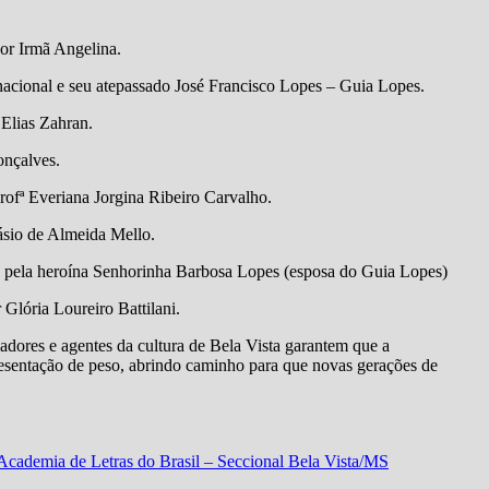
or Irmã Angelina.
nacional e seu atepassado José Francisco Lopes – Guia Lopes.
Elias Zahran.
onçalves.
rofª Everiana Jorgina Ribeiro Carvalho.
ásio de Almeida Mello.
a pela heroína Senhorinha Barbosa Lopes (esposa do Guia Lopes)
Glória Loureiro Battilani.
iadores e agentes da cultura de Bela Vista garantem que a
presentação de peso, abrindo caminho para que novas gerações de
 Academia de Letras do Brasil – Seccional Bela Vista/MS