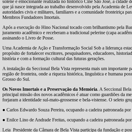
solene e emocionante realizada no histórico Cine São José, a cidade de
que já nasce integrada ao trabalho desenvolvido pela Academia de L
autoridades civis e militares, familiares e a comunidade fronteiriça p
Membros Fundadores Imortais.
Após a execução do Hino Nacional tocado com brilhantismo pela Band
juramento acadêmico e receberam a tradicional pelerine (capa acadêmi
assinando o Livro de Posse.
Uma Academia de Ação e Transformação Social Sob a liderança esta
propósito de fortalecer escritores, pesquisadores, educadores, histor
história e com a formação cultural das futuras gerações.
A instalação da Seccional Bela Vista representa mais um importante 
região de fronteira, onde a riqueza histórica, linguística e humana p
Grosso do Sul.
Os Novos Imortais e a Preservação da Memória
. A Seccional Bel
principal missão dos novos acadêmicos é atuar como guardiões da memó
forjaram a identidade sul-mato-grossense e bela-vistense. O seleto gr
● Carlos Edwardo Souza Pereira, ocupando a cadeira patroneada por 
● Enilce Lino de Andrade Freitas, ocupando a cadeira patroneada po
Leia
Presidente da Câmara de Bela Vista participa da fundação e po