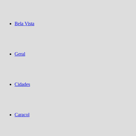
Bela Vista
Geral
Cidades
Caracol