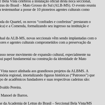
 Bela Vista celebrou a instalação oficial desta noca seccional,
etras do Brasil – Mato Grosso do Sul (ALB-MS). O evento reuniu
ara testemunhar a posse de 10 pioneiros agentes culturais como
a do Quartel, os novos “confrades e confreiras” prestaram o
ca) e a Comenda, formalizando seu ingresso na instituição e
dual da ALB-MS, novas seccionais vêm sendo implantadas com o
iadores e agentes culturais comprometidos com a preservação da
passo nesse movimento de expansão cultural, especialmente na
ossui papel fundamental na construção da identidade de Mato
a Vista nasce alinhada aos grandiosos projetos da ALBMS. A
ria regional, imortalizando figuras históricas (“Patronos”) que
upo de acadêmicos fundadores e suas respectivas cadeiras são:
Ivaldo Pereira.
r Manoel de Barros.
sse da Academia de Letras do Brasil – Seccional Bela Vista/MS