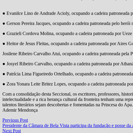
● Evanilce Lino de Andrade Acioly, ocupando a cadeira patroneada p
● Gerson Pereira Jacques, ocupando a cadeira patroneada pelo herói 
● Grazieli Cordova Molina, ocupando a cadeira patroneada por Ueze 
● Heitor de Jesus Fleitas, ocupando a cadeira patroneada por Aires G
Josilene Ribeiro Carvalho Atui, ocupando a cadeira patroneada pela P
● Josyel Ribeiro Carvalho, ocupando a cadeira patroneada por Athan
● Patrícia Lima Figueiredo Ortelhado, ocupando a cadeira patronead
● Zora Yonara Leite Britez Lopes, ocupando a cadeira patroneada por 
Com a consolidação desta Seccional, os escritores, professores, histor
intelectualidade e a rica herança cultural da fronteira tenham uma re
talentos literários sejam descobertas e fomentadas na Princesa do Apa.
Ademir Mendonça
Navegação
Previous
Previous Post
post:
Presidente da Câmara de Bela Vista participa da fundação e posse da
de
Next
Next Post