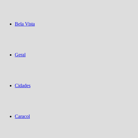
Bela Vista
Geral
Cidades
Caracol