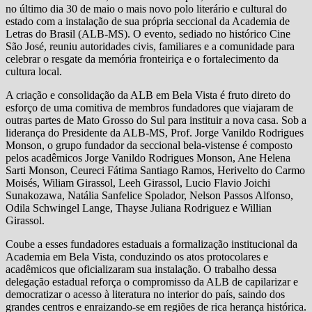
no último dia 30 de maio o mais novo polo literário e cultural do
estado com a instalação de sua própria seccional da Academia de
Letras do Brasil (ALB-MS). O evento, sediado no histórico Cine
São José, reuniu autoridades civis, familiares e a comunidade para
celebrar o resgate da memória fronteiriça e o fortalecimento da
cultura local.
A criação e consolidação da ALB em Bela Vista é fruto direto do
esforço de uma comitiva de membros fundadores que viajaram de
outras partes de Mato Grosso do Sul para instituir a nova casa. Sob a
liderança do Presidente da ALB-MS, Prof. Jorge Vanildo Rodrigues
Monson, o grupo fundador da seccional bela-vistense é composto
pelos acadêmicos Jorge Vanildo Rodrigues Monson, Ane Helena
Sarti Monson, Ceureci Fátima Santiago Ramos, Herivelto do Carmo
Moisés, Wiliam Girassol, Leeh Girassol, Lucio Flavio Joichi
Sunakozawa, Natália Sanfelice Spolador, Nelson Passos Alfonso,
Odila Schwingel Lange, Thayse Juliana Rodriguez e Willian
Girassol.
Coube a esses fundadores estaduais a formalização institucional da
Academia em Bela Vista, conduzindo os atos protocolares e
acadêmicos que oficializaram sua instalação. O trabalho dessa
delegação estadual reforça o compromisso da ALB de capilarizar e
democratizar o acesso à literatura no interior do país, saindo dos
grandes centros e enraizando-se em regiões de rica herança histórica.