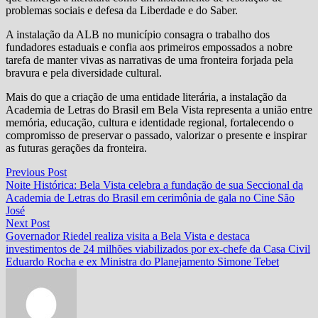
problemas sociais e defesa da Liberdade e do Saber.
A instalação da ALB no município consagra o trabalho dos
fundadores estaduais e confia aos primeiros empossados a nobre
tarefa de manter vivas as narrativas de uma fronteira forjada pela
bravura e pela diversidade cultural.
Mais do que a criação de uma entidade literária, a instalação da
Academia de Letras do Brasil em Bela Vista representa a união entre
memória, educação, cultura e identidade regional, fortalecendo o
compromisso de preservar o passado, valorizar o presente e inspirar
as futuras gerações da fronteira.
Navegação
Previous
Previous Post
post:
Noite Histórica: Bela Vista celebra a fundação de sua Seccional da
de
Academia de Letras do Brasil em cerimônia de gala no Cine São
Post
José
Next
Next Post
post:
Governador Riedel realiza visita a Bela Vista e destaca
investimentos de 24 milhões viabilizados por ex-chefe da Casa Civil
Eduardo Rocha e ex Ministra do Planejamento Simone Tebet