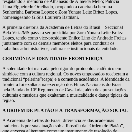
resgatando a memória de Athanásio de Almeida Mello; Patrícia
Lima Figueiredo Ortelhado, ocupando a cadeira da heroína
Senhorinha Barbosa Lopes; e Zora Yonara Leite Britez Lopes,
homenageando Glória Loureiro Battilani.
A primeira diretoria da Academia de Letras do Brasil – Seccional
Bela Vista/MS passa a ser presidida por Zora Yonara Leite Britez
Lopes, tendo como vice-presidente Enilce Lino de Andrade Freitas,
juntamente com os demais membros eleitos para conduzir os
trabalhos administrativos, culturais e institucionais da entidade.
CERIMÔNIA E IDENTIDADE FRONTEIRIÇA
A solenidade foi marcada pelo rigor do protocolo acadêmico em
simbiose com a cultura regional. Os novos empossados receberam a
tradicional “pelerine”(capa) e a comenda acadêmica. A identidade da
fronteira foi exaltada na execução dos Hinos Nacionais do Brasil
pela Banda do 10º Regimento de Cavalaria, além de apresentações
culturais e musicais que exaltaram a musicalidade e dança típicas da
região.
A ORDEM DE PLATÃO E A TRANSFORMAÇÃO SOCIAL
A Academia de Letras do Brasil diferencia-se das academias
tradicionais por sua atuação sob a filosofia da “Ordem de Platão”,
que enxerga a literatura como um instrumento de resolução de