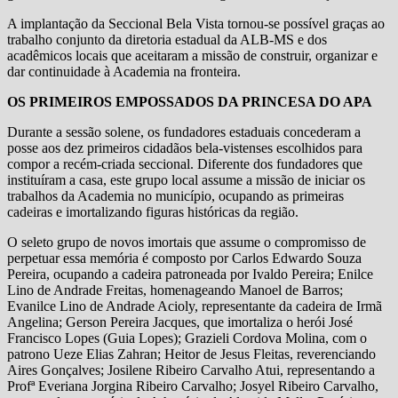
A implantação da Seccional Bela Vista tornou-se possível graças ao
trabalho conjunto da diretoria estadual da ALB-MS e dos
acadêmicos locais que aceitaram a missão de construir, organizar e
dar continuidade à Academia na fronteira.
OS PRIMEIROS EMPOSSADOS DA PRINCESA DO APA
Durante a sessão solene, os fundadores estaduais concederam a
posse aos dez primeiros cidadãos bela-vistenses escolhidos para
compor a recém-criada seccional. Diferente dos fundadores que
instituíram a casa, este grupo local assume a missão de iniciar os
trabalhos da Academia no município, ocupando as primeiras
cadeiras e imortalizando figuras históricas da região.
O seleto grupo de novos imortais que assume o compromisso de
perpetuar essa memória é composto por Carlos Edwardo Souza
Pereira, ocupando a cadeira patroneada por Ivaldo Pereira; Enilce
Lino de Andrade Freitas, homenageando Manoel de Barros;
Evanilce Lino de Andrade Acioly, representante da cadeira de Irmã
Angelina; Gerson Pereira Jacques, que imortaliza o herói José
Francisco Lopes (Guia Lopes); Grazieli Cordova Molina, com o
patrono Ueze Elias Zahran; Heitor de Jesus Fleitas, reverenciando
Aires Gonçalves; Josilene Ribeiro Carvalho Atui, representando a
Profª Everiana Jorgina Ribeiro Carvalho; Josyel Ribeiro Carvalho,