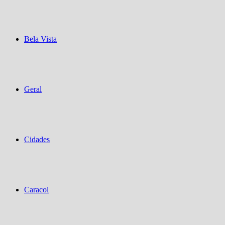
Bela Vista
Geral
Cidades
Caracol