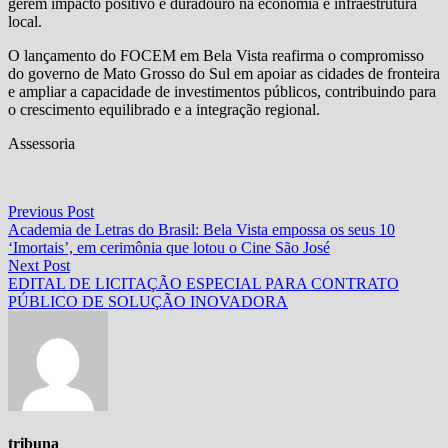
gerem impacto positivo e duradouro na economia e infraestrutura
local.
O lançamento do FOCEM em Bela Vista reafirma o compromisso
do governo de Mato Grosso do Sul em apoiar as cidades de fronteira
e ampliar a capacidade de investimentos públicos, contribuindo para
o crescimento equilibrado e a integração regional.
Assessoria
Navegação
Previous
Previous Post
post:
Academia de Letras do Brasil: Bela Vista empossa os seus 10
de
‘Imortais’, em cerimônia que lotou o Cine São José
Post
Next
Next Post
post:
EDITAL DE LICITAÇÃO ESPECIAL PARA CONTRATO
PÚBLICO DE SOLUÇÃO INOVADORA
tribuna