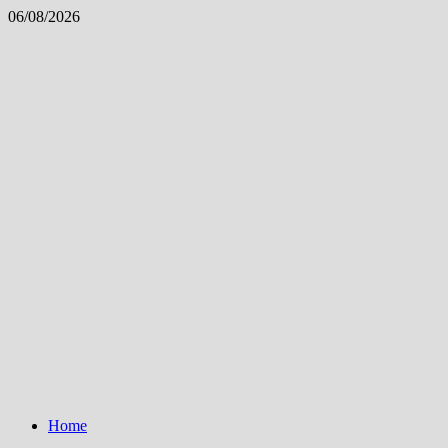
Skip
06/08/2026
to
content
Home