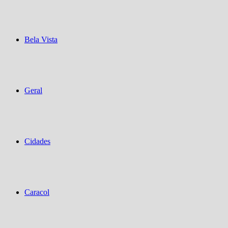
Bela Vista
Geral
Cidades
Caracol