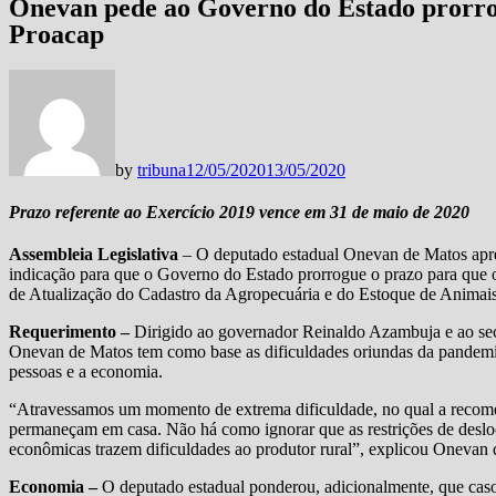
Onevan pede ao Governo do Estado prorro
Proacap
by
tribuna
12/05/2020
13/05/2020
Prazo referente ao Exercício 2019 vence em 31 de maio de 2020
Assembleia Legislativa
– O deputado estadual Onevan de Matos apres
indicação para que o Governo do Estado prorrogue o prazo para que o
de Atualização do Cadastro da Agropecuária e do Estoque de Animai
Requerimento –
Dirigido ao governador Reinaldo Azambuja e ao secr
Onevan de Matos tem como base as dificuldades oriundas da pandemia
pessoas e a economia.
“Atravessamos um momento de extrema dificuldade, no qual a recomen
permaneçam em casa. Não há como ignorar que as restrições de deslo
econômicas trazem dificuldades ao produtor rural”, explicou Onevan 
Economia –
O deputado estadual ponderou, adicionalmente, que caso