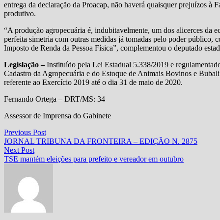
entrega da declaração da Proacap, não haverá quaisquer prejuízos à Fa
produtivo.
“A produção agropecuária é, indubitavelmente, um dos alicerces da 
perfeita simetria com outras medidas já tomadas pelo poder público, 
Imposto de Renda da Pessoa Física”, complementou o deputado esta
Legislação –
Instituído pela Lei Estadual 5.338/2019 e regulamenta
Cadastro da Agropecuária e do Estoque de Animais Bovinos e Bubalin
referente ao Exercício 2019 até o dia 31 de maio de 2020.
Fernando Ortega – DRT/MS: 34
Assessor de Imprensa do Gabinete
Navegação
Previous
Previous Post
post:
JORNAL TRIBUNA DA FRONTEIRA – EDIÇÃO N. 2875
de
Next
Next Post
Post
post:
TSE mantém eleições para prefeito e vereador em outubro