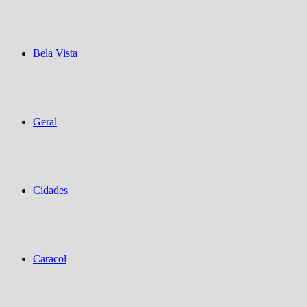
Bela Vista
Geral
Cidades
Caracol