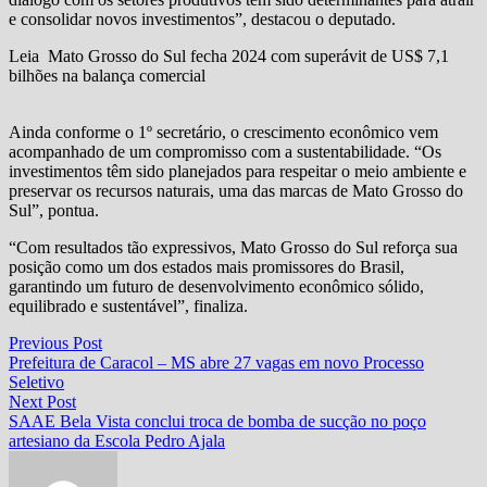
e consolidar novos investimentos”, destacou o deputado.
Leia
Mato Grosso do Sul fecha 2024 com superávit de US$ 7,1
bilhões na balança comercial
Ainda conforme o 1º secretário, o crescimento econômico vem
acompanhado de um compromisso com a sustentabilidade. “Os
investimentos têm sido planejados para respeitar o meio ambiente e
preservar os recursos naturais, uma das marcas de Mato Grosso do
Sul”, pontua.
“Com resultados tão expressivos, Mato Grosso do Sul reforça sua
posição como um dos estados mais promissores do Brasil,
garantindo um futuro de desenvolvimento econômico sólido,
equilibrado e sustentável”, finaliza.
Navegação
Previous
Previous Post
post:
Prefeitura de Caracol – MS abre 27 vagas em novo Processo
de
Seletivo
Post
Next
Next Post
post:
SAAE Bela Vista conclui troca de bomba de sucção no poço
artesiano da Escola Pedro Ajala