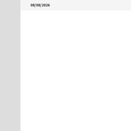
Skip
08/08/2026
to
content