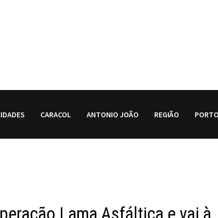
CIDADES
CARACOL
ANTONIO JOÃO
REGIÃO
PORTO
operação Lama Asfáltica e vai à