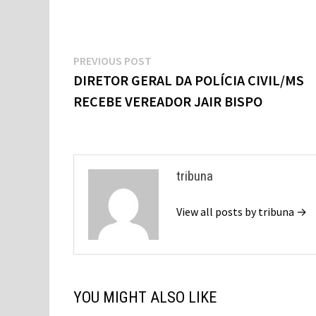
Navegação
Previous
PREVIOUS POST
de
post:
DIRETOR GERAL DA POLÍCIA CIVIL/MS
RECEBE VEREADOR JAIR BISPO
Post
tribuna
View all posts by tribuna →
YOU MIGHT ALSO LIKE