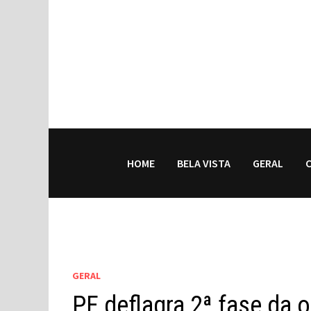
HOME
BELA VISTA
GERAL
GERAL
PF deflagra 2ª fase da 