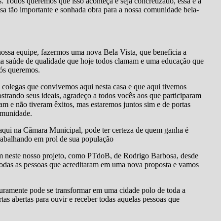
. Todos queremos que isso aconteça e seja concretizado, essa é a
ssa tão importante e sonhada obra para a nossa comunidade bela-
nossa equipe, fazermos uma nova Bela Vista, que beneficia a
ma saúde de qualidade que hoje todos clamam e uma educação que
nós queremos.
 colegas que convivemos aqui nesta casa e que aqui tivemos
rando seus ideais, agradeço a todos vocês aos que participaram
am e não tiveram êxitos, mas estaremos juntos sim e de portas
comunidade.
 aqui na Câmara Municipal, pode ter certeza de quem ganha é
trabalhando em prol de sua população
ram neste nosso projeto, como PTdoB, de Rodrigo Barbosa, desde
odas as pessoas que acreditaram em uma nova proposta e vamos
turamente pode se transformar em uma cidade polo de toda a
rtas abertas para ouvir e receber todas aquelas pessoas que