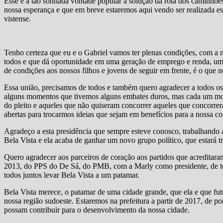
Esse é a tão sonhada vontade popular a solução da rota dos caminhões
nossa esperança e que em breve estaremos aqui vendo ser realizada e
vistense.
Tenho certeza que eu e o Gabriel vamos ter plenas condições, com a 
todos e que dá oportunidade em uma geração de emprego e renda, u
de condições aos nossos filhos e jovens de seguir em frente, é o que 
Essa união, precisamos de todos e também quero agradecer a todos os
alguns momentos que tivemos alguns embates duros, mas cada um most
do pleito e aqueles que não quiseram concorrer aqueles que concorrer
abertas para trocarmos ideias que sejam em benefícios para a nossa 
Agradeço a esta presidência que sempre esteve conosco, trabalhando
Bela Vista e ela acaba de ganhar um novo grupo político, que estará 
Quero agradecer aos parceiros de coração aos partidos que acredita
2013, do PPS do De Sá, do PMB, com a Marly como presidente, de t
todos juntos levar Bela Vista a um patamar.
Bela Vista merece, o patamar de uma cidade grande, que ela e que fu
nossa região sudoeste. Estaremos na prefeitura a partir de 2017, de po
possam contribuir para o desenvolvimento da nossa cidade.