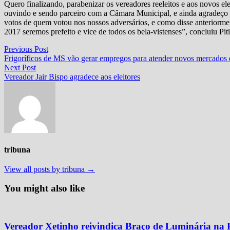
Quero finalizando, parabenizar os vereadores reeleitos e aos novos el
ouvindo e sendo parceiro com a Câmara Municipal, e ainda agradeço a
votos de quem votou nos nossos adversários, e como disse anteriormente
2017 seremos prefeito e vice de todos os bela-vistenses”, concluiu Piti
Navegação
Previous
Previous Post
post:
Frigoríficos de MS vão gerar empregos para atender novos mercados d
de
Next
Next Post
Post
post:
Vereador Jair Bispo agradece aos eleitores
tribuna
View all posts by tribuna →
You might also like
Vereador Xetinho reivindica Braço de Luminária na