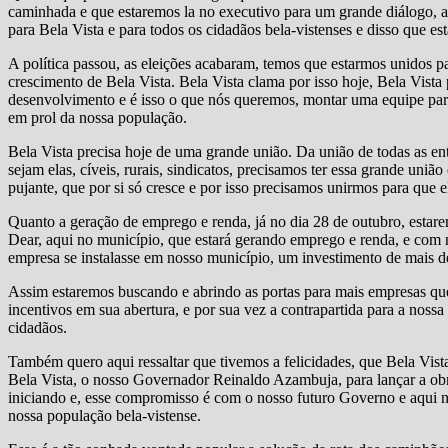
caminhada e que estaremos la no executivo para um grande diálogo, 
para Bela Vista e para todos os cidadãos bela-vistenses e disso que e
A política passou, as eleições acabaram, temos que estarmos unidos p
crescimento de Bela Vista. Bela Vista clama por isso hoje, Bela Vista
desenvolvimento e é isso o que nós queremos, montar uma equipe para
em prol da nossa população.
Bela Vista precisa hoje de uma grande união. Da união de todas as en
sejam elas, cíveis, rurais, sindicatos, precisamos ter essa grande uni
pujante, que por si só cresce e por isso precisamos unirmos para que e
Quanto a geração de emprego e renda, já no dia 28 de outubro, esta
Dear, aqui no município, que estará gerando emprego e renda, e com 
empresa se instalasse em nosso município, um investimento de mais de
Assim estaremos buscando e abrindo as portas para mais empresas que
incentivos em sua abertura, e por sua vez a contrapartida para a noss
cidadãos.
Também quero aqui ressaltar que tivemos a felicidades, que Bela Vista
Bela Vista, o nosso Governador Reinaldo Azambuja, para lançar a obra
iniciando e, esse compromisso é com o nosso futuro Governo e aqui
nossa população bela-vistense.