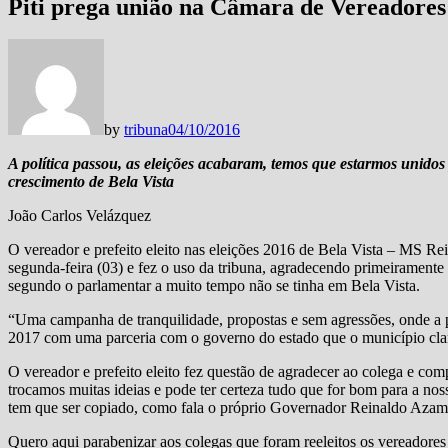
Piti prega união na Câmara de Vereadores
by
tribuna
04/10/2016
A política passou, as eleições acabaram, temos que estarmos unidos
crescimento de Bela Vista
João Carlos Velázquez
O vereador e prefeito eleito nas eleições 2016 de Bela Vista – MS Re
segunda-feira (03) e fez o uso da tribuna, agradecendo primeirament
segundo o parlamentar a muito tempo não se tinha em Bela Vista.
“Uma campanha de tranquilidade, propostas e sem agressões, onde a p
2017 com uma parceria com o governo do estado que o município clam
O vereador e prefeito eleito fez questão de agradecer ao colega e co
trocamos muitas ideias e pode ter certeza tudo que for bom para a n
tem que ser copiado, como fala o próprio Governador Reinaldo Azam
Quero aqui parabenizar aos colegas que foram reeleitos os vereadores