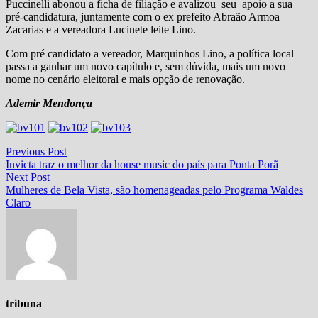
Puccinelli abonou a ficha de filiação e avalizou seu apoio a sua
pré-candidatura, juntamente com o ex prefeito Abraão Armoa
Zacarias e a vereadora Lucinete leite Lino.
Com pré candidato a vereador, Marquinhos Lino, a política local
passa a ganhar um novo capítulo e, sem dúvida, mais um novo
nome no cenário eleitoral e mais opção de renovação.
Ademir Mendonça
Navegação
Previous
Previous Post
post:
Invicta traz o melhor da house music do país para Ponta Porã
de
Next
Next Post
Post
post:
Mulheres de Bela Vista, são homenageadas pelo Programa Waldes
Claro
tribuna