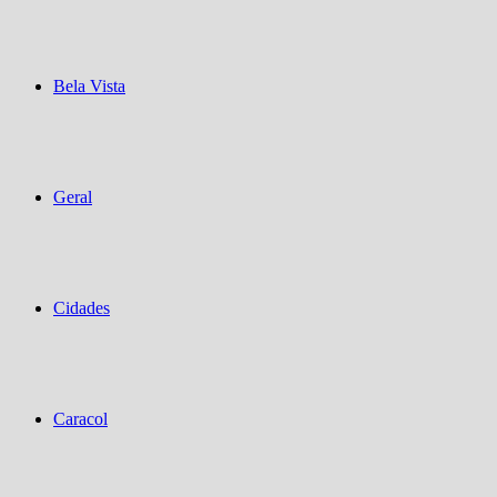
Bela Vista
Geral
Cidades
Caracol