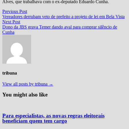
Alves, que trabalhava com o ex-deputado Eduardo Cunha.
Navegação
Previous
Previous Post
post:
Vereadores derrubam veto de prefeito a projeto de lei em Bela Vista
de
Next
Next Post
Post
post:
Dono da JBS grava Temer dando aval para comprar silêncio de
Cunha
tribuna
View all posts by tribuna →
You might also like
Para especialistas, as novas regras eleitorais
beneficiam quem tem cargo