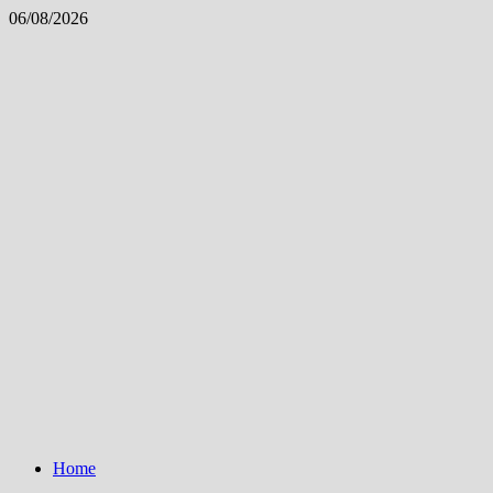
Skip
06/08/2026
to
content
Home