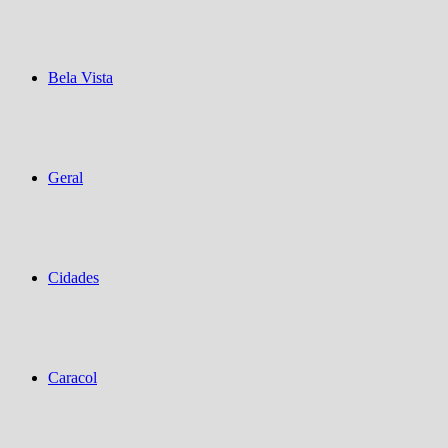
Bela Vista
Geral
Cidades
Caracol