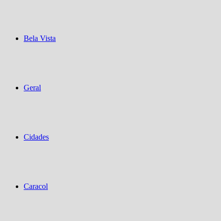
Bela Vista
Geral
Cidades
Caracol