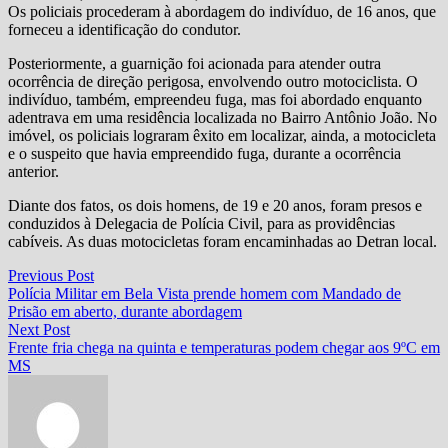
Os policiais procederam à abordagem do indivíduo, de 16 anos, que
forneceu a identificação do condutor.
Posteriormente, a guarnição foi acionada para atender outra
ocorrência de direção perigosa, envolvendo outro motociclista. O
indivíduo, também, empreendeu fuga, mas foi abordado enquanto
adentrava em uma residência localizada no Bairro Antônio João. No
imóvel, os policiais lograram êxito em localizar, ainda, a motocicleta
e o suspeito que havia empreendido fuga, durante a ocorrência
anterior.
Diante dos fatos, os dois homens, de 19 e 20 anos, foram presos e
conduzidos à Delegacia de Polícia Civil, para as providências
cabíveis. As duas motocicletas foram encaminhadas ao Detran local.
Navegação
Previous
Previous Post
post:
Polícia Militar em Bela Vista prende homem com Mandado de
de
Prisão em aberto, durante abordagem
Post
Next
Next Post
post:
Frente fria chega na quinta e temperaturas podem chegar aos 9ºC em
MS