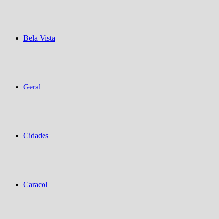
Bela Vista
Geral
Cidades
Caracol