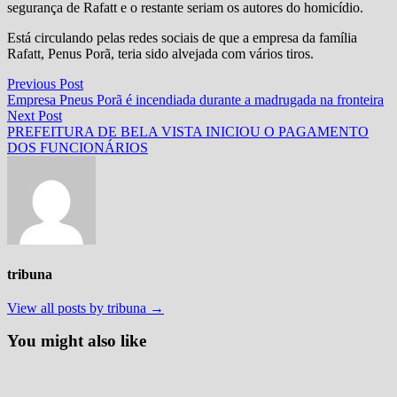
segurança de Rafatt e o restante seriam os autores do homicídio.
Está circulando pelas redes sociais de que a empresa da família
Rafatt, Penus Porã, teria sido alvejada com vários tiros.
Navegação
Previous
Previous Post
post:
Empresa Pneus Porã é incendiada durante a madrugada na fronteira
de
Next
Next Post
Post
post:
PREFEITURA DE BELA VISTA INICIOU O PAGAMENTO
DOS FUNCIONÁRIOS
tribuna
View all posts by tribuna →
You might also like