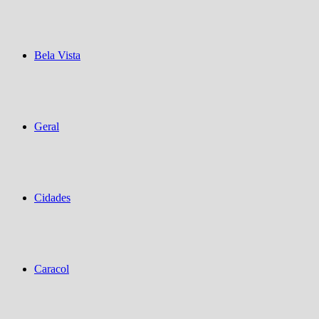
Bela Vista
Geral
Cidades
Caracol