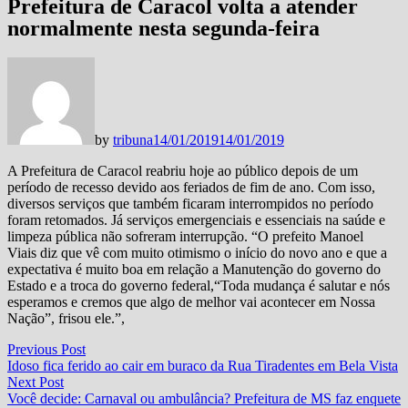
Prefeitura de Caracol volta a atender
normalmente nesta segunda-feira
by
tribuna
14/01/2019
14/01/2019
A Prefeitura de Caracol reabriu hoje ao público depois de um
período de recesso devido aos feriados de fim de ano. Com isso,
diversos serviços que também ficaram interrompidos no período
foram retomados. Já serviços emergenciais e essenciais na saúde e
limpeza pública não sofreram interrupção. “O prefeito Manoel
Viais diz que vê com muito otimismo o início do novo ano e que a
expectativa é muito boa em relação a Manutenção do governo do
Estado e a troca do governo federal,“Toda mudança é salutar e nós
esperamos e cremos que algo de melhor vai acontecer em Nossa
Nação”, frisou ele.”,
Navegação
Previous
Previous Post
post:
Idoso fica ferido ao cair em buraco da Rua Tiradentes em Bela Vista
de
Next
Next Post
Post
post:
Você decide: Carnaval ou ambulância? Prefeitura de MS faz enquete