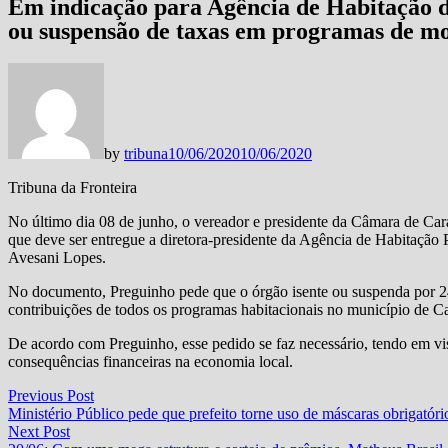
Em indicação para Agência de Habitação 
ou suspensão de taxas em programas de m
by
tribuna
10/06/2020
10/06/2020
Tribuna da Fronteira
No último dia 08 de junho, o vereador e presidente da Câmara de Car
que deve ser entregue a diretora-presidente da Agência de Habita
Avesani Lopes.
No documento, Preguinho pede que o órgão isente ou suspenda por 24
contribuições de todos os programas habitacionais no município de Ca
De acordo com Preguinho, esse pedido se faz necessário, tendo em v
consequências financeiras na economia local.
Navegação
Previous
Previous Post
post:
Ministério Público pede que prefeito torne uso de máscaras obrigat
de
Next
Next Post
Post