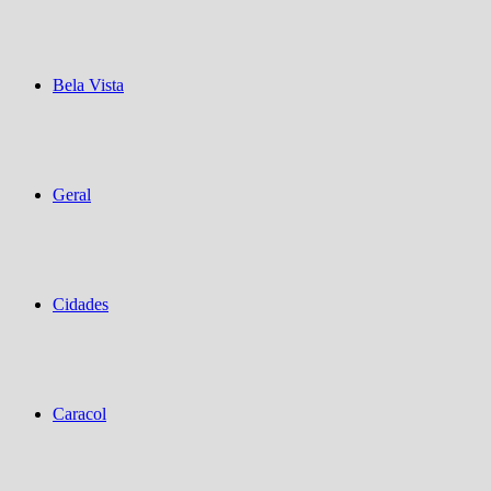
Bela Vista
Geral
Cidades
Caracol