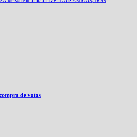
sil e Anderson Filho farão LIVE “DOIS AMIGOS, DOIS
 compra de votos