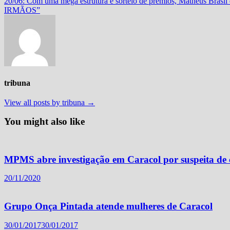
post:
20/06: Com uma mega estrutura e sorteio de prêmios, Matheus Bra
IRMÃOS”
tribuna
View all posts by tribuna →
You might also like
MPMS abre investigação em Caracol por suspeita de
20/11/2020
Grupo Onça Pintada atende mulheres de Caracol
30/01/2017
30/01/2017