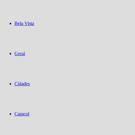
Bela Vista
Geral
Cidades
Caracol