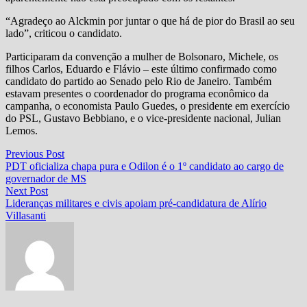
“Agradeço ao Alckmin por juntar o que há de pior do Brasil ao seu
lado”, criticou o candidato.
Participaram da convenção a mulher de Bolsonaro, Michele, os
filhos Carlos, Eduardo e Flávio – este último confirmado como
candidato do partido ao Senado pelo Rio de Janeiro. Também
estavam presentes o coordenador do programa econômico da
campanha, o economista Paulo Guedes, o presidente em exercício
do PSL, Gustavo Bebbiano, e o vice-presidente nacional, Julian
Lemos.
Navegação
Previous
Previous Post
post:
PDT oficializa chapa pura e Odilon é o 1º candidato ao cargo de
de
governador de MS
Post
Next
Next Post
post:
Lideranças militares e civis apoiam pré-candidatura de Alírio
Villasanti