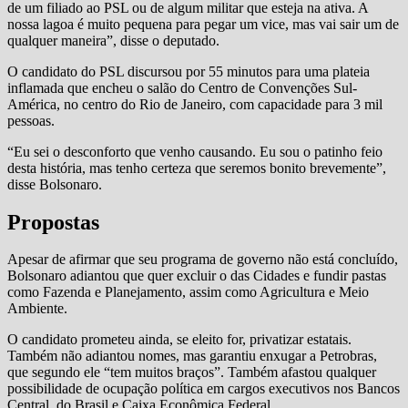
de um filiado ao PSL ou de algum militar que esteja na ativa. A
nossa lagoa é muito pequena para pegar um vice, mas vai sair um de
qualquer maneira”, disse o deputado.
O candidato do PSL discursou por 55 minutos para uma plateia
inflamada que encheu o salão do Centro de Convenções Sul-
América, no centro do Rio de Janeiro, com capacidade para 3 mil
pessoas.
“Eu sei o desconforto que venho causando. Eu sou o patinho feio
desta história, mas tenho certeza que seremos bonito brevemente”,
disse Bolsonaro.
Propostas
Apesar de afirmar que seu programa de governo não está concluído,
Bolsonaro adiantou que quer excluir o das Cidades e fundir pastas
como Fazenda e Planejamento, assim como Agricultura e Meio
Ambiente.
O candidato prometeu ainda, se eleito for, privatizar estatais.
Também não adiantou nomes, mas garantiu enxugar a Petrobras,
que segundo ele “tem muitos braços”. Também afastou qualquer
possibilidade de ocupação política em cargos executivos nos Bancos
Central, do Brasil e Caixa Econômica Federal.