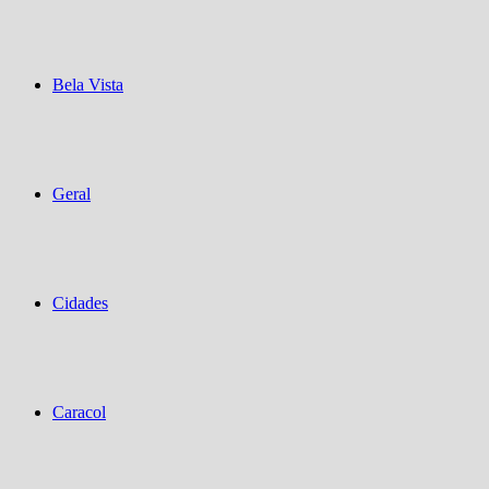
Bela Vista
Geral
Cidades
Caracol