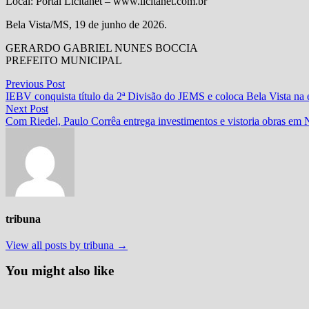
Local: Portal Licitanet – www.licitanet.com.br
Bela Vista/MS, 19 de junho de 2026.
GERARDO GABRIEL NUNES BOCCIA
PREFEITO MUNICIPAL
Navegação
Previous
Previous Post
post:
IEBV conquista título da 2ª Divisão do JEMS e coloca Bela Vista na el
de
Next
Next Post
Post
post:
Com Riedel, Paulo Corrêa entrega investimentos e vistoria obras em 
tribuna
View all posts by tribuna →
You might also like