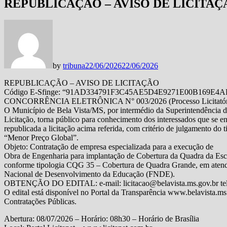
REPUBLICAÇÃO – AVISO DE LICITAÇ
by
tribuna
22/06/2026
22/06/2026
REPUBLICAÇÃO – AVISO DE LICITAÇÃO
Código E-Sfinge: “91AD334791F3C45AE5D4E9271E00B169E4A
CONCORRÊNCIA ELETRÔNICA N° 003/2026 (Processo Licitatóri
O Município de Bela Vista/MS, por intermédio da Superintendência 
Licitação, torna público para conhecimento dos interessados que se e
republicada a licitação acima referida, com critério de julgamento do t
“Menor Preço Global”.
Objeto: Contratação de empresa especializada para a execução de
Obra de Engenharia para implantação de Cobertura da Quadra da Esc
conforme tipologia CQG 35 – Cobertura de Quadra Grande, em ate
Nacional de Desenvolvimento da Educação (FNDE).
OBTENÇÃO DO EDITAL: e-mail: licitacao@belavista.ms.gov.br telef
O edital está disponível no Portal da Transparência www.belavista.ms
Contratações Públicas.
Abertura: 08/07/2026 – Horário: 08h30 – Horário de Brasília