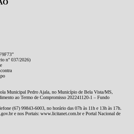
ÃO
F9F73”
o n° 037/2026)
de
ncontra
ipo
ola Municipal Pedro Ajala, no Município de Bela Vista/MS,
ndimento ao Termo de Compromisso 202241120-1 – Fundo
one (67) 99843-6003, no horário das 07h às 11h e 13h às 17h.
.gov.br e nos Portais: www.licitanet.com.br e Portal Nacional de