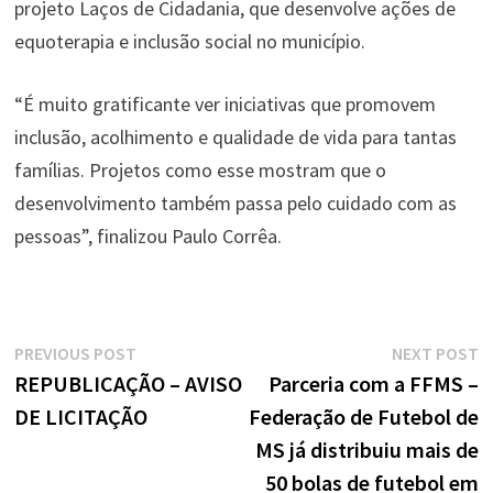
projeto Laços de Cidadania, que desenvolve ações de
equoterapia e inclusão social no município.
“É muito gratificante ver iniciativas que promovem
inclusão, acolhimento e qualidade de vida para tantas
famílias. Projetos como esse mostram que o
desenvolvimento também passa pelo cuidado com as
pessoas”, finalizou Paulo Corrêa.
Navegação
Previous
N
PREVIOUS POST
NEXT POST
de
post:
p
REPUBLICAÇÃO – AVISO
Parceria com a FFMS –
DE LICITAÇÃO
Federação de Futebol de
Post
MS já distribuiu mais de
50 bolas de futebol em