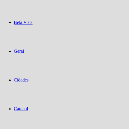
Bela Vista
Geral
Cidades
Caracol