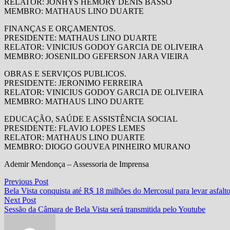
RELATOR: JONHYS HEMORY DENIS BASSO
MEMBRO: MATHAUS LINO DUARTE
FINANÇAS E ORÇAMENTOS.
PRESIDENTE: MATHAUS LINO DUARTE
RELATOR: VINICIUS GODOY GARCIA DE OLIVEIRA
MEMBRO: JOSENILDO GEFERSON JARA VIEIRA
OBRAS E SERVIÇOS PUBLICOS.
PRESIDENTE: JERONIMO FERREIRA
RELATOR: VINICIUS GODOY GARCIA DE OLIVEIRA
MEMBRO: MATHAUS LINO DUARTE
EDUCAÇÃO, SAÚDE E ASSISTÊNCIA SOCIAL
PRESIDENTE: FLAVIO LOPES LEMES
RELATOR: MATHAUS LINO DUARTE
MEMBRO: DIOGO GOUVEA PINHEIRO MURANO
Ademir Mendonça – Assessoria de Imprensa
Navegação
Previous
Previous Post
post:
Bela Vista conquista até R$ 18 milhões do Mercosul para levar asfalt
de
Next
Next Post
Post
post:
Sessão da Câmara de Bela Vista será transmitida pelo Youtube