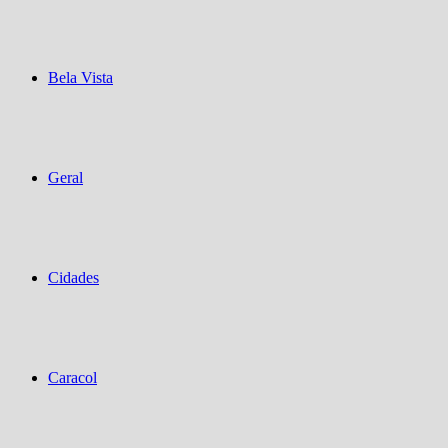
Bela Vista
Geral
Cidades
Caracol