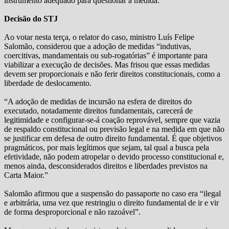
instrumento adequado para questionar a medida.
Decisão do STJ
Ao votar nesta terça, o relator do caso, ministro Luís Felipe
Salomão, considerou que a adoção de medidas “indutivas,
coercitivas, mandamentais ou sub-rogatórias” é importante para
viabilizar a execução de decisões. Mas frisou que essas medidas
devem ser proporcionais e não ferir direitos constitucionais, como a
liberdade de deslocamento.
“A adoção de medidas de incursão na esfera de direitos do
executado, notadamente direitos fundamentais, carecerá de
legitimidade e configurar-se-á coação reprovável, sempre que vazia
de respaldo constitucional ou previsão legal e na medida em que não
se justificar em defesa de outro direito fundamental. É que objetivos
pragmáticos, por mais legítimos que sejam, tal qual a busca pela
efetividade, não podem atropelar o devido processo constitucional e,
menos ainda, desconsiderados direitos e liberdades previstos na
Carta Maior.”
Salomão afirmou que a suspensão do passaporte no caso era “ilegal
e arbitrária, uma vez que restringiu o direito fundamental de ir e vir
de forma desproporcional e não razoável”.