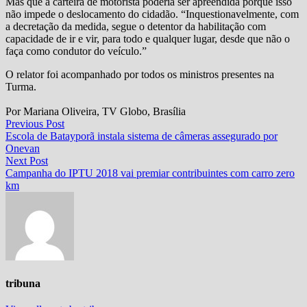
Mas que a carteira de motorista poderia ser apreendida porque isso
não impede o deslocamento do cidadão. “Inquestionavelmente, com
a decretação da medida, segue o detentor da habilitação com
capacidade de ir e vir, para todo e qualquer lugar, desde que não o
faça como condutor do veículo.”
O relator foi acompanhado por todos os ministros presentes na
Turma.
Por Mariana Oliveira, TV Globo, Brasília
Navegação
Previous
Previous Post
post:
Escola de Batayporã instala sistema de câmeras assegurado por
de
Onevan
Post
Next
Next Post
post:
Campanha do IPTU 2018 vai premiar contribuintes com carro zero
km
tribuna