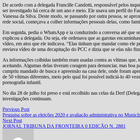
De acordo com a delegada Francille Candotti, responsável pelos inqué
ser investigado há cerca de um ano e meio. Ele usava um perfil do 
Vanessa da Silva. Deste modo, se passando por outra pessoa, se aprox
rede social, começava a colher informações pessoais delas, como fami
Em seguida, pedia o WhatsApp e ia conduzindo a conversa até que se 
explicou a delegada. Ou seja, ele ordenava que as garotas encaminhas
vídeo, em atos que ele indicava. “Elas tinham que mandar como ele 
enviava vídeo de uma decapitação do PCC e dizia que se elas não fizes
As informações colhidas também eram usadas contra as vítimas que, t
aceitando. Algumas delas tiveram coragem para denunciar, mas boa 
cumpriu mandado de busca e apreensão na casa dele, onde foram apree
de 50 vítimas diferentes, meio pelo qual foi possível indiciá-lo 40 ve
pornografia infantil.
No dia 28 de julho foi preso e está recolhido nas celas da Derf (Dele
investigações continuam.
Navegação
Previous
Previous Post
post:
Pesquisa sobre as eleições 2020 e avaliação administrativa no Municí
de
Next
Next Post
Post
post:
JORNAL TRIBUNA DA FRONTEIRA 0 EDIÇÃO N. 2881