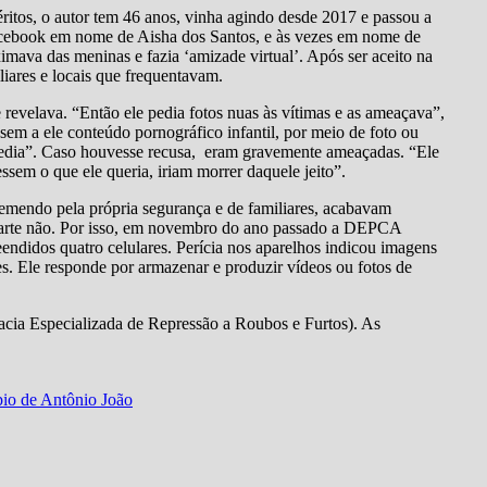
ritos, o autor tem 46 anos, vinha agindo desde 2017 e passou a
Facebook em nome de Aisha dos Santos, e às vezes em nome de
imava das meninas e fazia ‘amizade virtual’. Após ser aceito na
liares e locais que frequentavam.
revelava. “Então ele pedia fotos nuas às vítimas e as ameaçava”,
sem a ele conteúdo pornográfico infantil, por meio de foto ou
pedia”. Caso houvesse recusa, eram gravemente ameaçadas. “Ele
sem o que ele queria, iriam morrer daquele jeito”.
emendo pela própria segurança e de familiares, acabavam
parte não. Por isso, em novembro do ano passado a DEPCA
ndidos quatro celulares. Perícia nos aparelhos indicou imagens
zes. Ele responde por armazenar e produzir vídeos ou fotos de
gacia Especializada de Repressão a Roubos e Furtos). As
pio de Antônio João