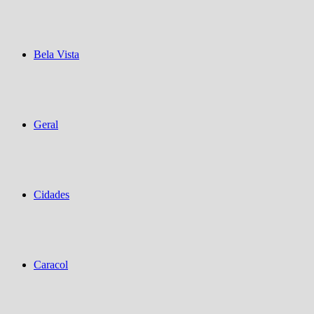
Bela Vista
Geral
Cidades
Caracol