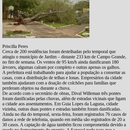
Priscilla Peres
Cerca de 200 residências foram destelhadas pelo temporal que
atingiu o município de Jardim – distante 233 km de Campo Grande,
no fim de semana. Os ventos de 95 km/h ainda danificaram 180
árvores, algumas caíram por completo e outras apenas os galhos.
A prefeitura está trabalhando para ajudar a população a consertar as
casas, com a distribuição de telhas e lonas. Empresários da cidade
também ajudaram com a doação de colchões para famílias que
perderam objetos na durante a chuva.
De acordo com o secretário de obras, Dival Willeman três pontes
foram danificadas pelas chuvas, além de estradas vicinais que ligam
a cidade aos assentamentos. Em Guia Lopes da Laguna, cidade
vizinha, outras duas pontes e estradas também foram danificadas.
Ainda no dia do temporal, sexta-feira, foram registrados 76 casos de
danos a rede de telefonia, quando em média são registrados de 20 a
30 casos. A captação de água também ficou comprometida devido a
queda no fornecimento de energia. A Sanesul pede para que a