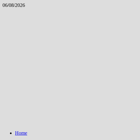
Skip
06/08/2026
to
content
Home