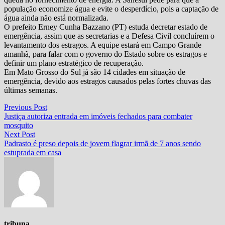
população economize água e evite o desperdício, pois a captação de
água ainda não está normalizada.
O prefeito Erney Cunha Bazzano (PT) estuda decretar estado de
emergência, assim que as secretarias e a Defesa Civil concluírem o
levantamento dos estragos. A equipe estará em Campo Grande
amanhã, para falar com o governo do Estado sobre os estragos e
definir um plano estratégico de recuperação.
Em Mato Grosso do Sul já são 14 cidades em situação de
emergência, devido aos estragos causados pelas fortes chuvas das
últimas semanas.
Navegação
Previous
Previous Post
post:
Justiça autoriza entrada em imóveis fechados para combater
de
mosquito
Post
Next
Next Post
post:
Padrasto é preso depois de jovem flagrar irmã de 7 anos sendo
estuprada em casa
tribuna