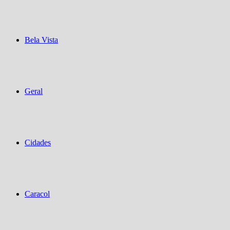
Bela Vista
Geral
Cidades
Caracol