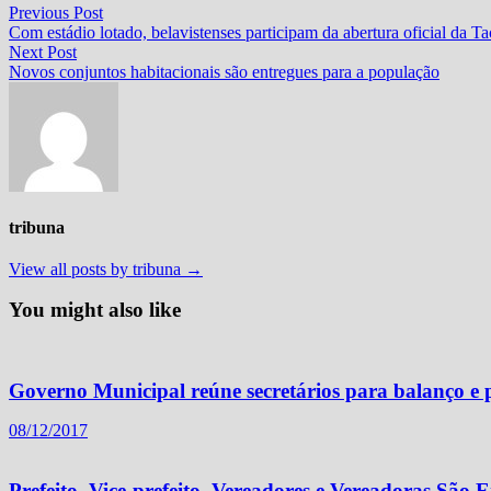
Navegação
Previous
Previous Post
post:
Com estádio lotado, belavistenses participam da abertura oficial da Ta
de
Next
Next Post
Post
post:
Novos conjuntos habitacionais são entregues para a população
tribuna
View all posts by tribuna →
You might also like
Governo Municipal reúne secretários para balanço e
08/12/2017
Prefeito, Vice-prefeito, Vereadores e Vereadoras S