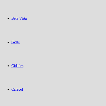
Bela Vista
Geral
Cidades
Caracol