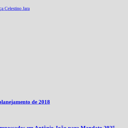
ça Celestino Jara
 planejamento de 2018
ão Empossados em Antônio João para Mandato 2025–