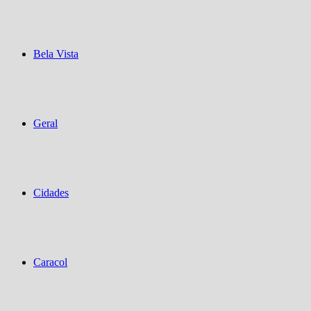
Bela Vista
Geral
Cidades
Caracol