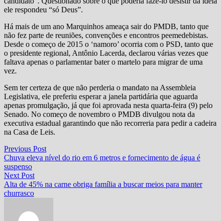
candidato”. Questionado sobre o que poderia fazê-lo desistir da ideia
ele respondeu “só Deus”.
Há mais de um ano Marquinhos ameaça sair do PMDB, tanto que
não fez parte de reuniões, convenções e encontros peemedebistas.
Desde o começo de 2015 o ‘namoro’ ocorria com o PSD, tanto que
o presidente regional, Antônio Lacerda, declarou várias vezes que
faltava apenas o parlamentar bater o martelo para migrar de uma
vez.
Sem ter certeza de que não perderia o mandato na Assembleia
Legislativa, ele preferiu esperar a janela partidária que aguarda
apenas promulgação, já que foi aprovada nesta quarta-feira (9) pelo
Senado. No começo de novembro o PMDB divulgou nota da
executiva estadual garantindo que não recorreria para pedir a cadeira
na Casa de Leis.
Navegação
Previous
Previous Post
post:
Chuva eleva nível do rio em 6 metros e fornecimento de água é
de
suspenso
Post
Next
Next Post
post:
Alta de 45% na carne obriga família a buscar meios para manter
churrasco