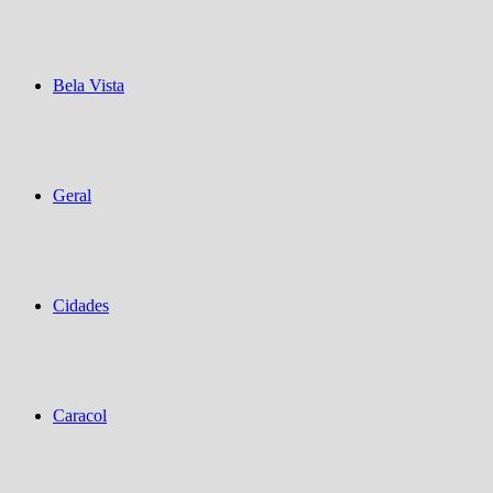
Bela Vista
Geral
Cidades
Caracol