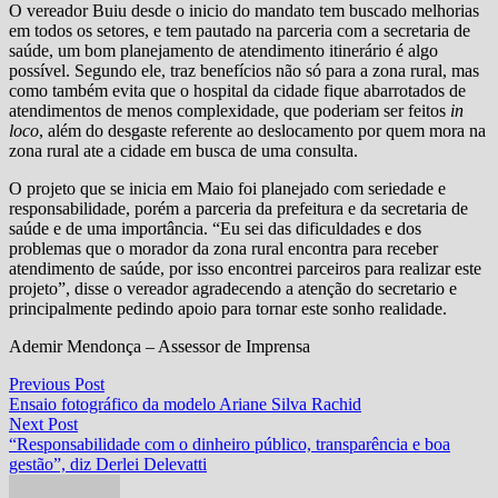
O vereador Buiu desde o inicio do mandato tem buscado melhorias
em todos os setores, e tem pautado na parceria com a secretaria de
saúde, um bom planejamento de atendimento itinerário é algo
possível. Segundo ele, traz benefícios não só para a zona rural, mas
como também evita que o hospital da cidade fique abarrotados de
atendimentos de menos complexidade, que poderiam ser feitos
in
loco
, além do desgaste referente ao deslocamento por quem mora na
zona rural ate a cidade em busca de uma consulta.
O projeto que se inicia em Maio foi planejado com seriedade e
responsabilidade, porém a parceria da prefeitura e da secretaria de
saúde e de uma importância. “Eu sei das dificuldades e dos
problemas que o morador da zona rural encontra para receber
atendimento de saúde, por isso encontrei parceiros para realizar este
projeto”, disse o vereador agradecendo a atenção do secretario e
principalmente pedindo apoio para tornar este sonho realidade.
Ademir Mendonça – Assessor de Imprensa
Navegação
Previous
Previous Post
post:
Ensaio fotográfico da modelo Ariane Silva Rachid
de
Next
Next Post
Post
post:
“Responsabilidade com o dinheiro público, transparência e boa
gestão”, diz Derlei Delevatti