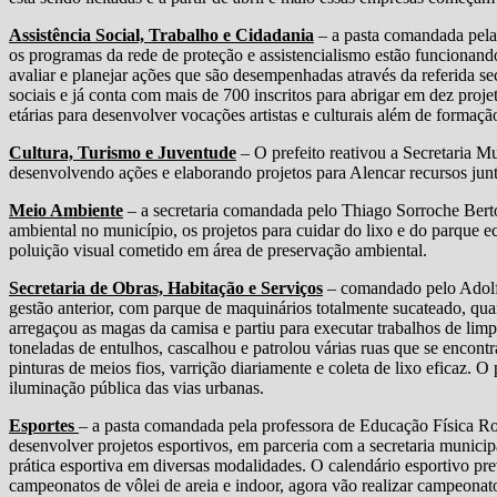
Assistência Social, Trabalho e Cidadania
– a pasta comandada pela
os programas da rede de proteção e assistencialismo estão funcionan
avaliar e planejar ações que são desempenhadas através da referida sec
sociais e já conta com mais de 700 inscritos para abrigar em dez proj
etárias para desenvolver vocações artistas e culturais além de formação
Cultura, Turismo e Juventude
– O prefeito reativou a Secretaria 
desenvolvendo ações e elaborando projetos para Alencar recursos junt
Meio Ambiente
– a secretaria comandada pelo Thiago Sorroche Berto
ambiental no município, os projetos para cuidar do lixo e do parque
poluição visual cometido em área de preservação ambiental.
Secretaria de Obras, Habitação e Serviços
– comandado pelo Adolfo
gestão anterior, com parque de maquinários totalmente sucateado, qua
arregaçou as magas da camisa e partiu para executar trabalhos de limp
toneladas de entulhos, cascalhou e patrolou várias ruas que se encont
pinturas de meios fios, varrição diariamente e coleta de lixo eficaz. O 
iluminação pública das vias urbanas.
Esportes
– a pasta comandada pela professora de Educação Física R
desenvolver projetos esportivos, em parceria com a secretaria municip
prática esportiva em diversas modalidades. O calendário esportivo pre
campeonatos de vôlei de areia e indoor, agora vão realizar campeonat