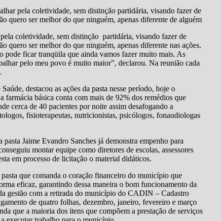
lhar pela coletividade, sem distinção partidária, visando fazer de
ão quero ser melhor do que ninguém, apenas diferente de alguém
pela coletividade, sem distinção partidária, visando fazer de
ão quero ser melhor do que ninguém, apenas diferente nas ações.
o pode ficar tranqüila que ainda vamos fazer muito mais. As
abalhar pelo meu povo é muito maior”, declarou. Na reunião cada
.
Saúde, destacou as ações da pasta nesse período, hoje o
 a farmácia básica conta com mais de 92% dos remédios que
nde cerca de 40 pacientes por noite assim desafogando a
ogos, fisioterapeutas, nutricionistas, psicólogos, fonaudiologas
a pasta Jaime Evandro Sanches já demonstra empenho para
conseguiu montar equipe como diretores de escolas, assessores
 esta em processo de licitação o material didáticos.
 pasta que comanda o coração financeiro do município que
forma eficaz, garantindo dessa maneira o bom funcionamento da
ta da gestão com a retirada do município do CADIN – Cadastro
gamento de quatro folhas, dezembro, janeiro, fevereiro e março
ainda que a maioria dos itens que compõem a prestação de serviços
 a executar trabalho para o município.