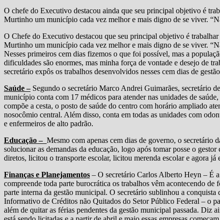
O chefe do Executivo destacou ainda que seu principal objetivo é traba
Murtinho um município cada vez melhor e mais digno de se viver. “N
O Chefe do Executivo destacou que seu principal objetivo é trabalhar 
Murtinho um município cada vez melhor e mais digno de se viver. “N
Nesses primeiros cem dias fizemos o que foi possível, mas a populaçã
dificuldades são enormes, mas minha força de vontade e desejo de tr
secretário expôs os trabalhos desenvolvidos nesses cem dias de gestão
Saúde –
Segundo o secretário Marco Andrei Guimarães, secretário de 
município conta com 17 médicos para atender nas unidades de saúde,
compõe a cesta, o posto de saúde do centro com horário ampliado ate
nosocômio central. Além disso, conta em todas as unidades com odontol
e enfermeiros de alto padrão.
Educação –
Mesmo com apenas cem dias de governo, o secretário d
solucionar as demandas da educação, logo após tomar posse o gestor 
diretos, licitou o transporte escolar, licitou merenda escolar e agora já
Finanças e Planejamentos
– O secretário Carlos Alberto Heyn – É a
compreende toda parte burocrática os trabalhos vêm acontecendo de 
parte interna da gestão municipal. O secretário sublinhou a conquis
Informativo de Créditos não Quitados do Setor Público Federal – o pa
além de quitar as férias pendentes da gestão municipal passada. Diz 
está sendo licitadas e a partir de abril e maio essas empresas começam