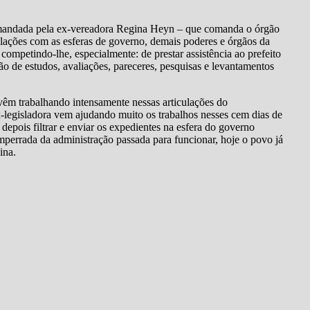
comandada pela ex-vereadora Regina Heyn – que comanda o órgão
relações com as esferas de governo, demais poderes e órgãos da
s, competindo-lhe, especialmente: de prestar assistência ao prefeito
ão de estudos, avaliações, pareceres, pesquisas e levantamentos
vêm trabalhando intensamente nessas articulações do
-legisladora vem ajudando muito os trabalhos nesses cem dias de
epois filtrar e enviar os expedientes na esfera do governo
perrada da administração passada para funcionar, hoje o povo já
ina.