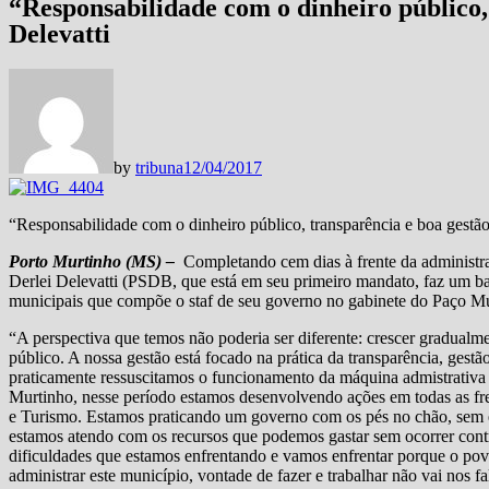
“Responsabilidade com o dinheiro público, 
Delevatti
by
tribuna
12/04/2017
“Responsabilidade com o dinheiro público, transparência e boa gestão”
Porto Murtinho (MS) –
Completando cem dias à frente da administra
Derlei Delevatti (PSDB, que está em seu primeiro mandato, faz um bal
municipais que compõe o staf de seu governo no gabinete do Paço Mu
“A perspectiva que temos não poderia ser diferente: crescer gradualm
público. A nossa gestão está focado na prática da transparência, ges
praticamente ressuscitamos o funcionamento da máquina admistrativa 
Murtinho, nesse período estamos desenvolvendo ações em todas as fren
e Turismo. Estamos praticando um governo com os pés no chão, sem 
estamos atendo com os recursos que podemos gastar sem ocorrer cont
dificuldades que estamos enfrentando e vamos enfrentar porque o pov
administrar este município, vontade de fazer e trabalhar não vai nos fal