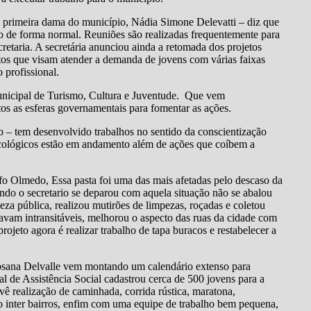
 primeira dama do município, Nádia Simone Delevatti – diz que
do de forma normal. Reuniões são realizadas frequentemente para
retaria. A secretária anunciou ainda a retomada dos projetos
etos que visam atender a demanda de jovens com várias faixas
 profissional.
Municipal de Turismo, Cultura e Juventude. Que vem
os as esferas governamentais para fomentar as ações.
 – tem desenvolvido trabalhos no sentido da conscientização
 ecológicos estão em andamento além de ações que coíbem a
 Olmedo, Essa pasta foi uma das mais afetadas pelo descaso da
ndo o secretario se deparou com aquela situação não se abalou
eza pública, realizou mutirões de limpezas, roçadas e coletou
ravam intransitáveis, melhorou o aspecto das ruas da cidade com
projeto agora é realizar trabalho de tapa buracos e restabelecer a
osana Delvalle vem montando um calendário extenso para
al de Assistência Social cadastrou cerca de 500 jovens para a
vê realização de caminhada, corrida rústica, maratona,
o inter bairros, enfim com uma equipe de trabalho bem pequena,