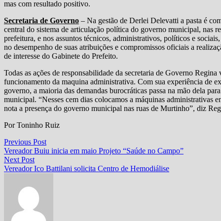
mas com resultado positivo.
Secretaria de Governo
– Na gestão de Derlei Delevatti a pasta é 
central do sistema de articulação política do governo municipal, nas 
prefeitura, e nos assuntos técnicos, administrativos, políticos e sociai
no desempenho de suas atribuições e compromissos oficiais a realizaç
de interesse do Gabinete do Prefeito.
Todas as ações de responsabilidade da secretaria de Governo Regina 
funcionamento da maquina administrativa. Com sua experiência de ex
governo, a maioria das demandas burocráticas passa na mão dela para d
municipal. “Nesses cem dias colocamos a máquinas administrativas em
nota a presença do governo municipal nas ruas de Murtinho”, diz Reg
Por Toninho Ruiz
Navegação
Previous
Previous Post
post:
Vereador Buiu inicia em maio Projeto “Saúde no Campo”
de
Next
Next Post
Post
post:
Vereador Ico Battilani solicita Centro de Hemodiálise