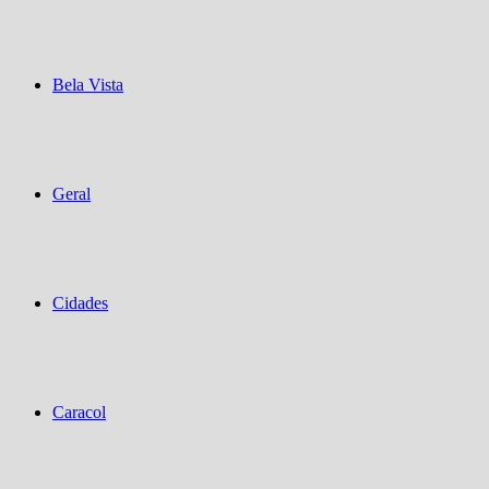
Bela Vista
Geral
Cidades
Caracol