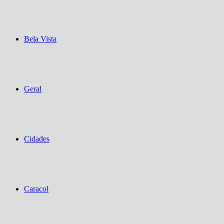
Bela Vista
Geral
Cidades
Caracol