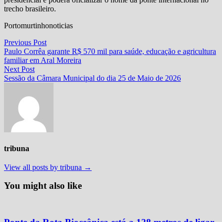
trecho brasileiro.
Portomurtinhonoticias
Navegação
Previous
Previous Post
post:
Paulo Corrêa garante R$ 570 mil para saúde, educação e agricultura
de
familiar em Aral Moreira
Post
Next
Next Post
post:
Sessão da Câmara Municipal do dia 25 de Maio de 2026
tribuna
View all posts by tribuna →
You might also like