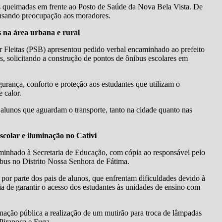
as queimadas em frente ao Posto de Saúde da Nova Bela Vista. De
causando preocupação aos moradores.
s na área urbana e rural
or Fleitas (PSB) apresentou pedido verbal encaminhado ao prefeito
s, solicitando a construção de pontos de ônibus escolares em
urança, conforto e proteção aos estudantes que utilizam o
 calor.
 alunos que aguardam o transporte, tanto na cidade quanto nas
scolar e iluminação no Cativi
minhado à Secretaria de Educação, com cópia ao responsável pelo
ônibus no Distrito Nossa Senhora de Fátima.
por parte dos pais de alunos, que enfrentam dificuldades devido à
ia de garantir o acesso dos estudantes às unidades de ensino com
inação pública a realização de um mutirão para troca de lâmpadas
Pirapoca e Fuga.