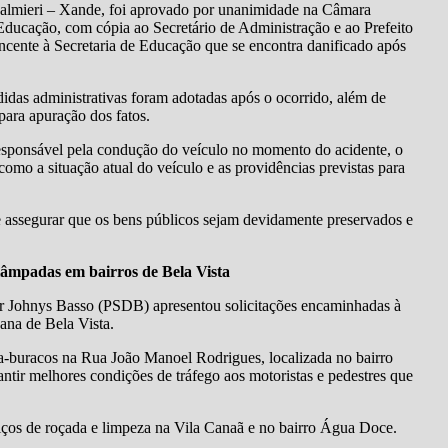
Palmieri – Xande, foi aprovado por unanimidade na Câmara
ducação, com cópia ao Secretário de Administração e ao Prefeito
ncente à Secretaria de Educação que se encontra danificado após
idas administrativas foram adotadas após o ocorrido, além de
para apuração dos fatos.
 responsável pela condução do veículo no momento do acidente, o
 como a situação atual do veículo e as providências previstas para
e assegurar que os bens públicos sejam devidamente preservados e
 lâmpadas em bairros de Bela Vista
dor Johnys Basso (PSDB) apresentou solicitações encaminhadas à
ana de Bela Vista.
apa-buracos na Rua João Manoel Rodrigues, localizada no bairro
ntir melhores condições de tráfego aos motoristas e pedestres que
viços de roçada e limpeza na Vila Canaã e no bairro Água Doce.