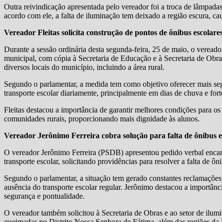
Outra reivindicação apresentada pelo vereador foi a troca de lâmpad
acordo com ele, a falta de iluminação tem deixado a região escura, 
Vereador Fleitas solicita construção de pontos de ônibus escolare
Durante a sessão ordinária desta segunda-feira, 25 de maio, o veread
municipal, com cópia à Secretaria de Educação e à Secretaria de Obra
diversos locais do município, incluindo a área rural.
Segundo o parlamentar, a medida tem como objetivo oferecer mais seg
transporte escolar diariamente, principalmente em dias de chuva e forte
Fleitas destacou a importância de garantir melhores condições para os
comunidades rurais, proporcionando mais dignidade às alunos.
Vereador Jerônimo Ferreira cobra solução para falta de ônibus e
O vereador Jerônimo Ferreira (PSDB) apresentou pedido verbal enca
transporte escolar, solicitando providências para resolver a falta de 
Segundo o parlamentar, a situação tem gerado constantes reclamações 
ausência do transporte escolar regular. Jerônimo destacou a importânc
segurança e pontualidade.
O vereador também solicitou à Secretaria de Obras e ao setor de ilum
queimadas no Distrito Nossa Senhora de Fátima, além das regiões da 