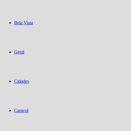
Bela Vista
Geral
Cidades
Caracol