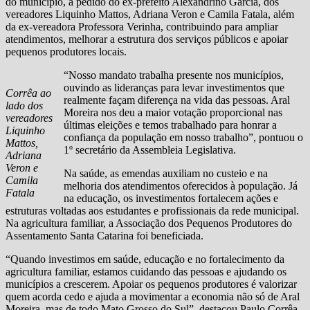
do município, a pedido do ex-prefeito Alexandrino Garcia, dos
vereadores Liquinho Mattos, Adriana Veron e Camila Fatala, além
da ex-vereadora Professora Verinha, contribuindo para ampliar
atendimentos, melhorar a estrutura dos serviços públicos e apoiar
pequenos produtores locais.
“Nosso mandato trabalha presente nos municípios,
ouvindo as lideranças para levar investimentos que
Corrêa ao
realmente façam diferença na vida das pessoas. Aral
lado dos
Moreira nos deu a maior votação proporcional nas
vereadores
últimas eleições e temos trabalhado para honrar a
Liquinho
confiança da população em nosso trabalho”, pontuou o
Mattos,
1º secretário da Assembleia Legislativa.
Adriana
Veron e
Na saúde, as emendas auxiliam no custeio e na
Camila
melhoria dos atendimentos oferecidos à população. Já
Fatala
na educação, os investimentos fortalecem ações e
estruturas voltadas aos estudantes e profissionais da rede municipal.
Na agricultura familiar, a Associação dos Pequenos Produtores do
Assentamento Santa Catarina foi beneficiada.
“Quando investimos em saúde, educação e no fortalecimento da
agricultura familiar, estamos cuidando das pessoas e ajudando os
municípios a crescerem. Apoiar os pequenos produtores é valorizar
quem acorda cedo e ajuda a movimentar a economia não só de Aral
Moreira, mas de todo Mato Grosso do Sul”, destacou Paulo Corrêa.