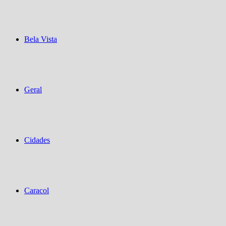
Bela Vista
Geral
Cidades
Caracol