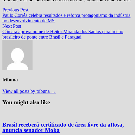
Navegação
Previous
Previous Post
post:
Paulo Corrêa celebra resultados e reforça protagonismo da indústria
de
no desenvolvimento de MS
Post
Next
Next Post
post:
Câmara aprova nome de Heitor Miranda dos Santos para trecho
brasileiro de ponte entre Brasil e Paraguai
tribuna
View all posts by tribuna →
You might also like
Brasil receberá certificado de área livre da aftosa,
anuncia senador Moka