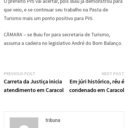
O prefeito Piti vai acertar, pois Buiu já demonstrou para
que veio, e se continuar seu trabalho na Pasta de
Turismo mais um ponto positivo para Piti.
CÂMARA – se Buiu for para secretaria de Turismo,
assuma a cadeira no legislativo André do Bom Balanço.
Navegação
Previous
N
PREVIOUS POST
NEXT POST
de
post:
p
Carreta da Justiça inicia
Em júri histórico, réu é
atendimento em Caracol
condenado em Caracol
Post
tribuna